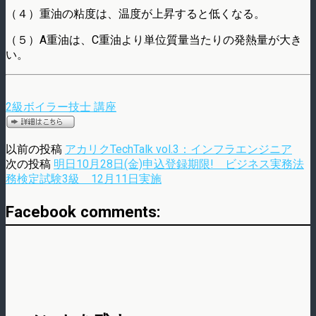
（４）重油の粘度は、温度が上昇すると低くなる。
（５）A重油は、C重油より単位質量当たりの発熱量が大き
い。
2級ボイラー技士 講座
以前の投稿
アカリクTechTalk vol.3：インフラエンジニア
次の投稿
明日10月28日(金)申込登録期限! ビジネス実務法
務検定試験3級 12月11日実施
Facebook comments: