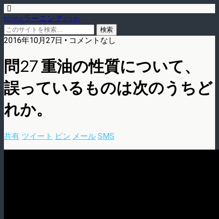
blog.eラーニング.co.jp
2016年10月27日 • コメントなし
問27 重油の性質について、
誤っているものは次のうちど
れか。
共有
ツイート
ピン
メール
SMS