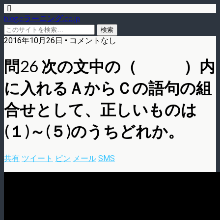
blog.eラーニング.co.jp
2016年10月26日 • コメントなし
問26 次の文中の（ ）内
に入れるＡからＣの語句の組
合せとして、正しいものは
(１)～(５)のうちどれか。
共有
ツイート
ピン
メール
SMS