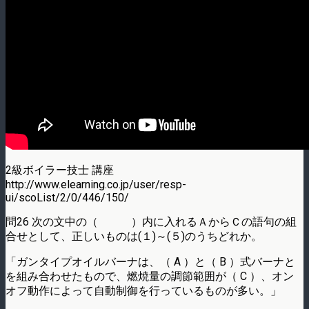
2級ボイラー技士 講座
http://www.elearning.co.jp/user/resp-
ui/scoList/2/0/446/150/
問26 次の文中の（ ）内に入れるＡからＣの語句の組
合せとして、正しいものは(１)～(５)のうちどれか。
「ガンタイプオイルバーナは、（ A ）と（ B ）式バーナと
を組み合わせたもので、燃焼量の調節範囲が（ C ）、オン
オフ動作によって自動制御を行っているものが多い。」