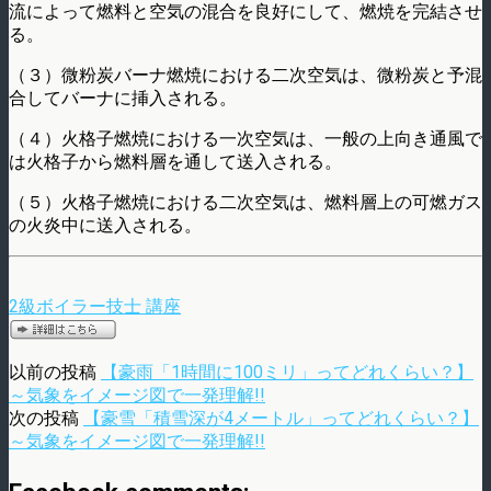
流によって燃料と空気の混合を良好にして、燃焼を完結させ
る。
（３）微粉炭バーナ燃焼における二次空気は、微粉炭と予混
合してバーナに挿入される。
（４）火格子燃焼における一次空気は、一般の上向き通風で
は火格子から燃料層を通して送入される。
（５）火格子燃焼における二次空気は、燃料層上の可燃ガス
の火炎中に送入される。
2級ボイラー技士 講座
以前の投稿
【豪雨「1時間に100ミリ」ってどれくらい？】
～気象をイメージ図で一発理解!!
次の投稿
【豪雪「積雪深が4メートル」ってどれくらい？】
～気象をイメージ図で一発理解!!