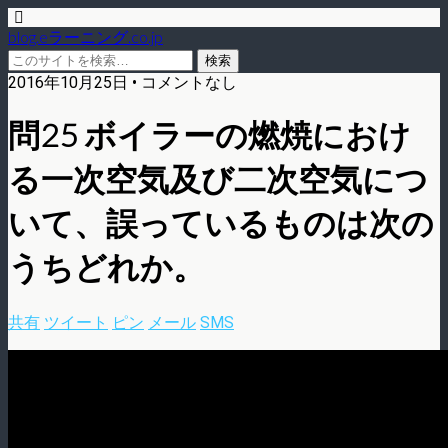
blog.eラーニング.co.jp
2016年10月25日 • コメントなし
問25 ボイラーの燃焼におけ
る一次空気及び二次空気につ
いて、誤っているものは次の
うちどれか。
共有
ツイート
ピン
メール
SMS