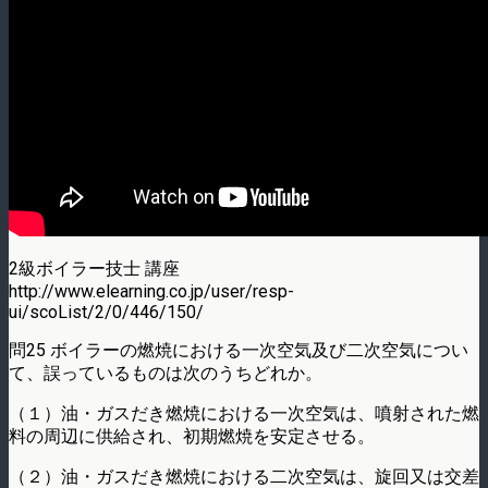
2級ボイラー技士 講座
http://www.elearning.co.jp/user/resp-
ui/scoList/2/0/446/150/
問25 ボイラーの燃焼における一次空気及び二次空気につい
て、誤っているものは次のうちどれか。
（１）油・ガスだき燃焼における一次空気は、噴射された燃
料の周辺に供給され、初期燃焼を安定させる。
（２）油・ガスだき燃焼における二次空気は、旋回又は交差