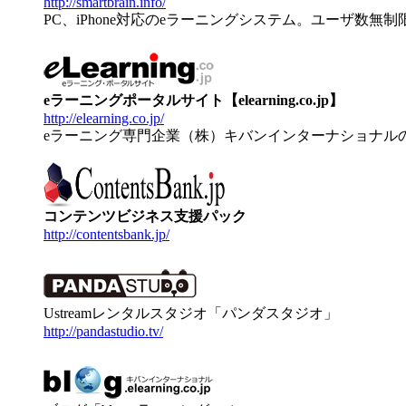
http://smartbrain.info/
PC、iPhone対応のeラーニングシステム。ユーザ数無
eラーニングポータルサイト【elearning.co.jp】
http://elearning.co.jp/
eラーニング専門企業（株）キバンインターナショナル
コンテンツビジネス支援パック
http://contentsbank.jp/
Ustreamレンタルスタジオ「パンダスタジオ」
http://pandastudio.tv/