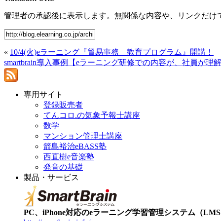
管理者の承認後に表示します。無関係な内容や、リンクだけ
«
10/4(火)eラーニング『貿易事務 教育プログラム』開講！
smartbrain導入事例【eラーニング研修での内容が、社員が理解
専用サイト
登録販売者
てんコロ.の気象予報士講座
数学
マンション管理士講座
箭島裕治eBASS塾
西直樹e音楽塾
発音の基礎
製品・サービス
PC、iPhone対応のeラーニング学習管理システム（LMS）【