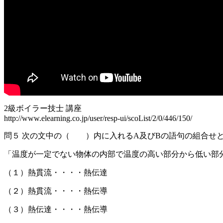
2級ボイラー技士 講座
http://www.elearning.co.jp/user/resp-ui/scoList/2/0/446/150/
問５ 次の文中の（ ）内に入れるA及びBの語句の組合せ
「温度が一定でない物体の内部で温度の高い部分から低い部分
（１）熱貫流・・・・熱伝達
（２）熱貫流・・・・熱伝導
（３）熱伝達・・・・熱伝導