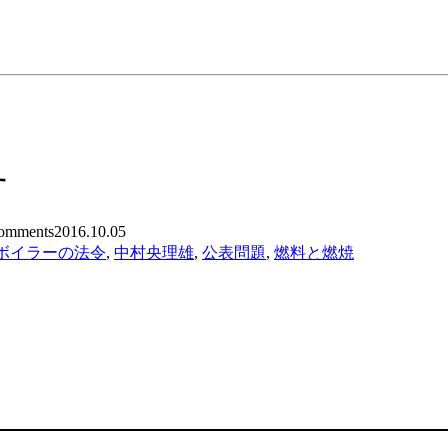
す
mments
2016.10.05
ボイラーの法令
,
中村央理雄
,
公表問題
,
燃料と燃焼