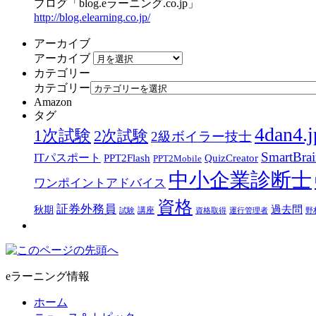
ブログ「blog.eラーニング.co.jp」
http://blog.elearning.co.jp/
アーカイブ
アーカイブ
カテゴリー
カテゴリー
Amazon
タグ
4dan4.j
1次試験
2次試験
2級ボイラー技士
SmartBra
ITパスポート
PPT2Flash
QuizCreator
PPT2Mobile
中小企業診断士
ワンポイントアドバイス
資格
証券外務員
過去問
秋期
講座
試験
資格取得
運行管理者
野
eラーニング情報
ホーム