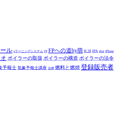
ツール
FPへの道by萌
H.28
IPA
eラーニングシステム
iPhone
FP
iPad
ジオ
ボイラーの取扱
ボイラーの構造
ボイラーの法令
登録販売者
燃料と燃焼
象予報士
気象予報士講座
法律