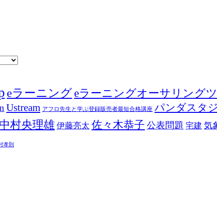
p
eラーニング
eラーニングオーサリング
Ustream
パンダスタ
in
アフロ先生と学ぶ登録販売者最短合格講座
中村央理雄
佐々木恭子
公表問題
伊藤亮太
気
宅建
村孝則