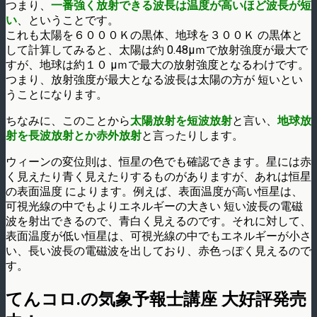
つまり、
一番強く放射できる波長は温度が高いほど波長が短
い
、ということです。
これも太陽を６０００Ｋの黒体、地球を３００Ｋ の黒体と
して計算してみると、太陽は約 0.48μｍで放射強度が最大で
すが、地球は約１０ μｍで最大の放射強度となるわけです。
つまり、放射強度が最大となる波長は太陽の方が 短いとい
うことになります。
ちなみに、このことから
太陽放射を短波放射
と言い、
地球放
射を長波放射とか赤外放射
と言ったりします。
ウィーンの変位則は、恒星の色でも確認できます。星には赤
く見えたり青く見えたりするものがありますが、あれは恒星
の表面温度 によります。例えば、表面温度が高い恒星は、
可視光線の中でもよりエネルギーの大きい 短い波長の電磁
波を射出できるので、青白く見えるのです。それに対して、
表面温度が低い恒星は、可視光線の中でもエネルギーが小さ
い、長い波長の電磁波を出しており、赤色っぽく見えるので
す。
てんコロ.の気象予報士講座 大好評発売