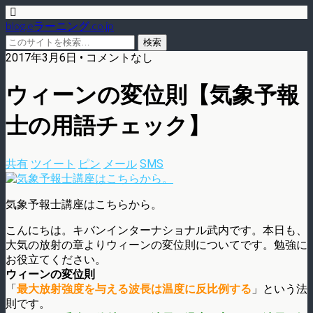
blog.eラーニング.co.jp
2017年3月6日 • コメントなし
ウィーンの変位則【気象予報
士の用語チェック】
共有
ツイート
ピン
メール
SMS
気象予報士講座はこちらから。
こんにちは。キバンインターナショナル武内です。本日も、
大気の放射の章よりウィーンの変位則についてです。勉強に
お役立てください。
ウィーンの変位則
「
最大放射強度を与える波長は温度に反比例する
」という法
則です。