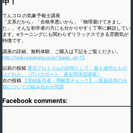
中！
てんコロ.の気象予報士講座
「文系だから」「合格率悪いから」「物理避けてきまし
た」。そんな初学者の方にも分かりやすく丁寧に解説してい
ます。eラーニングにも関わらずリラックスできる雰囲気が
特徴です。
講座の詳細、無料体験、ご購入は下記をご覧ください。
http://tenki.elearning.co.jp/?page_id=15
以前の投稿
通信プロトコルの説明として，最も適切なもの
はどれか。（ITパスポート 過去問演習講座）
次の投稿
【登録販売者・理解度チェック】～医薬品等の分
類についての組み合わせ問題
Facebook comments: