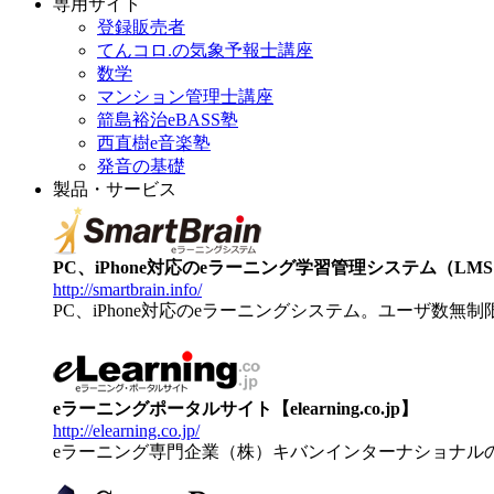
専用サイト
登録販売者
てんコロ.の気象予報士講座
数学
マンション管理士講座
箭島裕治eBASS塾
西直樹e音楽塾
発音の基礎
製品・サービス
PC、iPhone対応のeラーニング学習管理システム（LMS）【
http://smartbrain.info/
PC、iPhone対応のeラーニングシステム。ユーザ数無
eラーニングポータルサイト【elearning.co.jp】
http://elearning.co.jp/
eラーニング専門企業（株）キバンインターナショナル