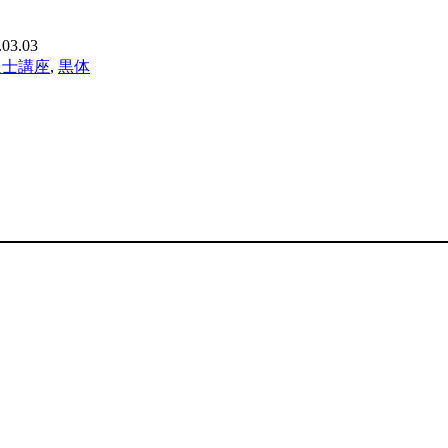
す
.03.03
報士講座
,
黒体