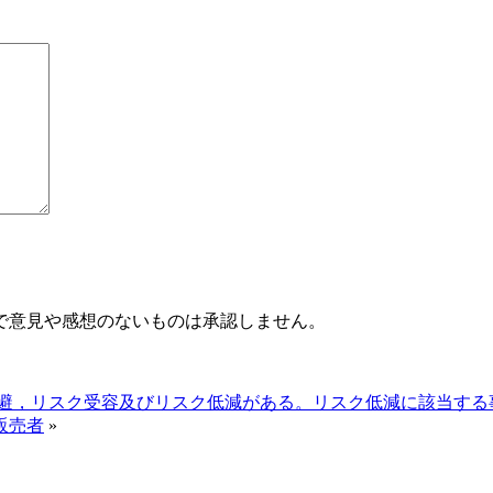
で意見や感想のないものは承認しません。
避，リスク受容及びリスク低減がある。リスク低減に該当する事
販売者
»