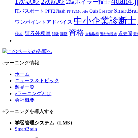
4dan4.j
1次試験
2次試験
2級ボイラー技士
SmartBra
ITパスポート
PPT2Flash
QuizCreator
PPT2Mobile
中小企業診断士
ワンポイントアドバイス
資格
証券外務員
過去問
秋期
講座
試験
資格取得
運行管理者
野
eラーニング情報
ホーム
ニュース＆トピック
製品一覧
eラーニングとは
会社概要
eラーニングを導入する
学習管理システム（LMS）
SmartBrain