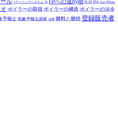
ツール
FPへの道by萌
H.28
IPA
eラーニングシステム
iPhone
FP
iPad
ジオ
ボイラーの取扱
ボイラーの構造
ボイラーの法令
登録販売者
燃料と燃焼
象予報士
気象予報士講座
法律