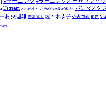
p
eラーニング
eラーニングオーサリング
Ustream
パンダスタ
in
アフロ先生と学ぶ登録販売者最短合格講座
中村央理雄
佐々木恭子
公表問題
伊藤亮太
気
宅建
村孝則