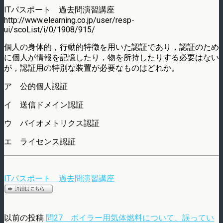
ITパスポート 過去問演習講座
http://www.elearning.co.jp/user/resp-
ui/scoList/i/0/1908/915/
個人の身体的，行動的特徴を用いた認証であり，認証のため
に個人が情報を記憶したり，物を所持したりする必要はない
が，認証用の特別な装置が必要なものはどれか。
ア 公的個人認証
イ 送信ドメイン認証
ウ バイオメトリクス認証
エ ライセンス認証
ITパスポート 過去問演習講座
以前の投稿
問27 ボイラー用気体燃料について、誤ってい