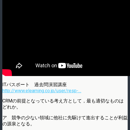
ITパスポート 過去問演習講座
http://www.elearning.co.jp/user/resp-…
CRMの前提となっている考え方として，最も適切なものは
どれか。
ア 競争の少ない領域に他社に先駆けて進出することが利益
の源泉となる。