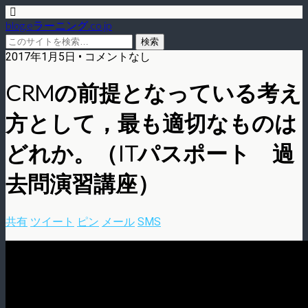
blog.eラーニング.co.jp
2017年1月5日 • コメントなし
CRMの前提となっている考え
方として，最も適切なものは
どれか。（ITパスポート 過
去問演習講座）
共有
ツイート
ピン
メール
SMS