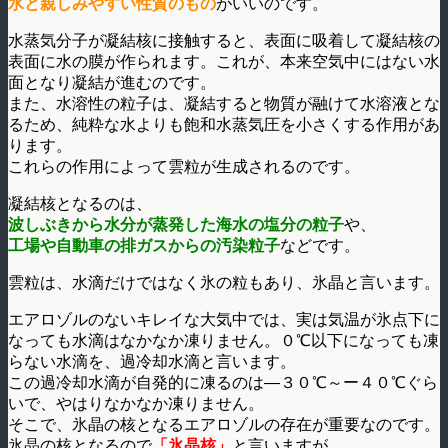
水と親しみやすい性質のもの
がいいのです。
水蒸気分子が凝結核に接触すると、表面に吸着して凝結核の
表面に水の膜が作られます。これが、本来空気中にはない水
面となり凝結が進むのです。
また、水溶性の粒子は、凝結すると物質が融けて水溶液とな
るため、純粋な水よりも飽和水蒸気圧を小さくする作用があ
ります。
これらの作用によって雲粒が生成されるのです。
凝結核となるのは、
波しぶきから水分が蒸発した海水の塩分の粒子
や、
工場や自動車の排ガスからの汚染粒子
などです。
雲粒は、水滴だけではなく氷の粒もあり、氷晶と言います。
エアロゾルのないキレイな大気中では、実は気温が氷点下に
なっても水滴はなかなか凍りません。０℃以下になっても凍
らない水滴を、過冷却水滴と言います。
この過冷却水滴が自発的に凍るのは―３０℃～ー４０℃ぐら
いで、やはりなかなか凍りません。
そこで、氷晶の核となるエアロゾルの存在が重要なのです。
氷晶の核となるので
「氷晶核」
と言いますが、