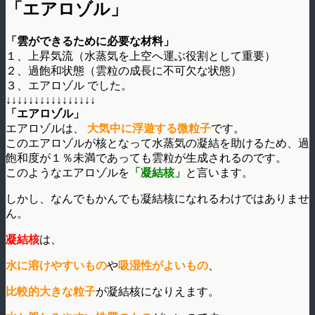
「エアロゾル」
「雲ができるために必要な材料」
１、上昇気流（水蒸気を上空へ運ぶ役割として重要）
２、過飽和状態（雲粒の成長に不可欠な状態）
３、エアロゾル でした。
↓↓↓↓↓↓↓↓↓↓↓↓↓↓↓↓
「エアロゾル」
エアロゾルは、
大気中に浮遊する微粒子
です。
このエアロゾルが核となって水蒸気の凝結を助けるため、過
飽和度が１％未満であっても雲粒が生成されるのです。
このようなエアロゾルを
「凝結核」
と言います。
しかし、なんでもかんでも凝結核になれるわけではありませ
ん。
凝結核
は、
水に溶けやすいもの
や
吸湿性がよいもの
、
比較的大きな粒子
が凝結核になりえます。