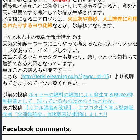
過冷却水滴がこれに衝突したりして刺激を受けると、意外と
高い温度ですぐ凍結して氷晶が生成されます。
氷晶核になるエアロゾルは、
火山灰や黄砂、人工降雨に利用
されたりするヨウ化銀
などが、氷晶核になります。
~佐々木先生の気象予報士講座では、
天気の知識一つ一つにこうやって考えるんだよというメッセ
ージがあって、イメージしやすい。
先生の明るいキャラクターも加わり、楽しいという気持ちで
勉強できる内容となっています。
単元ごとの購入も可能です！！
こちら（
http://tenki.elearning.co.jp/?page_id=15
）より視聴
もできますのでぜひご覧ください。~
以前の投稿
ボイラーの燃料の燃焼により発生するNOxの抑
制措置として、誤っているものは次のうちどれか。
次の投稿
【リアル講義が実現】～アフロ先生と学ぶ登録販
売者『交流勉強会』in秋葉原2/4開催しました!!
Facebook comments: