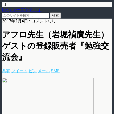
blog.eラーニング.co.jp
2017年2月4日 • コメントなし
アフロ先生（岩堀禎廣先生）
ゲストの登録販売者『勉強交
流会』
共有
ツイート
ピン
メール
SMS