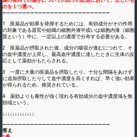
薬の体内での働きについての以下の記述において、正しいも
のを１つ選べ。
———————————————————————————
1 医薬品が効果を発揮するためには、有効成分がその作用
の対象である器官や組織の細胞外液中或いは細胞内液（細胞
質という）中に、一定以上の濃度で分布する必要がある。
2 医薬品が摂取された後、成分の吸収が進むにつれて、そ
の血中濃度が上昇し、最高血中濃度に達したときに生体の反
応として薬効がもたらされる。
3 一度に大量の医薬品を摂取したり、十分な間隔をあけず
に追加摂取したりして血中濃度を高くすれば、早く強い効果
が得られるため、推奨されている。
4 薬効よりも毒性が強く現れる有効成分の血中濃度域を無
効域という。
↓↓↓↓↓↓↓↓↓↓↓↓↓
———————————————————————————
答え
1番