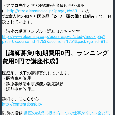
・アフロ先生と学ぶ登録販売者最短合格講座
(
http://afro.elearning.co.jp/?page_id=80
）の
第2章人体の働きと医薬品
「2-17 薬の働く仕組み」
で、解
説されています。
・講座の動画サンプル・詳細はこちらです
http://www.elearning.co.jp/user/resp-ui/study/index.php?
path=0&course_id=1763&sco_id=31751&package_id=812
【講師募集!!初期費用0円、ランニング
費用0円で講座作成】
医療系、以下の講師募集しています。
・医療事務管理士
・診療報酬請求事務能力認定試験
・調剤事務管理士
詳細は、こちらから
http://contentsbank.jp/
以前の投稿
講座の感想【捉え方一つで仕事が辛い→楽と思