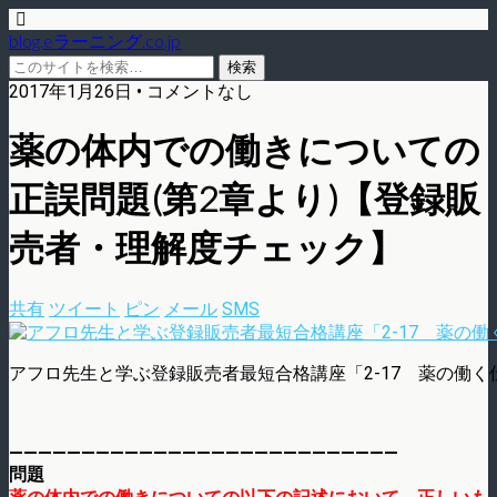
blog.eラーニング.co.jp
2017年1月26日 • コメントなし
薬の体内での働きについての
正誤問題(第2章より)【登録販
売者・理解度チェック】
共有
ツイート
ピン
メール
SMS
アフロ先生と学ぶ登録販売者最短合格講座「2-17 薬の働く
———————————————————————————
問題