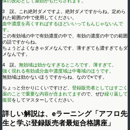
体の反応として薬効がもたらされます。
3 誤。これ絶対ダメですよ。絶対ダメですからね。定めら
れた範囲の中で使用してください。
血中濃度を高くすればするほどいいってもんじゃないんで
す。
この有効域の中で有効濃度の中で、有効の濃度の中での範囲
の話ですからね。
ちょうどよくなきゃダメなんです、薄すぎても濃すぎてもダ
メなんです。
4 誤。
無効域は効かなすぎるところです、薄すぎて。
強く現れる有効成分血中濃度域は中毒域のほうです。
無効域は効かないほうですからね、なので×です。
ちょっと分かりにくいですけど、
登録販売者としてはすごく
薬のことで重要な内容が含まれてます
ので、ぜひ
繰り返して
復習
をしてマスターしてください。
詳しい解説は、eラーニング「アフロ先
生と学ぶ登録販売者最短合格講座」