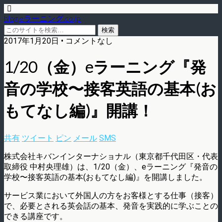
blog.eラーニング.co.jp
2017年1月20日 • コメントなし
1/20（金）eラーニング『発
音の学校〜接客英語の基本(お
もてなし編)』開講！
共有
ツイート
ピン
メール
SMS
株式会社キバンインターナショナル（東京都千代田区・代表
取締役 中村央理雄）は、1/20（金）、eラーニング『発音の
学校〜接客英語の基本(おもてなし編)』を開講しました。
サービス業において外国人の方をお客様とする仕事（接客）
で、必要とされる英会話の基本、発音を実践的に学ぶことの
できる講座です。