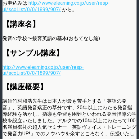
お申込みは
http://www.elearning.co.jp/user/resp-
ui/scoList/0/0/1899/907/
から。
【講座名】
発音の学校〜接客英語の基本(おもてなし編)
【サンプル講座】
http://www.elearning.co.jp/user/resp-
ui/scoList/0/0/1899/907/
【講座概要】
講師竹村和浩先生は日本人が最も苦手とする「英語の発
音」、英語発音矯正の草分です、20年以上にわたる発音指
導経験を活かし、指導も学習も困難といわれる発音指導の学
校を設立いたしました。アルクでの10年以上にわたって100
名満員御礼の超人気セミナー「英語ヴォイス・トレーニング
で発音力UP!」でのノウハウを余すところなく、伝授いたし