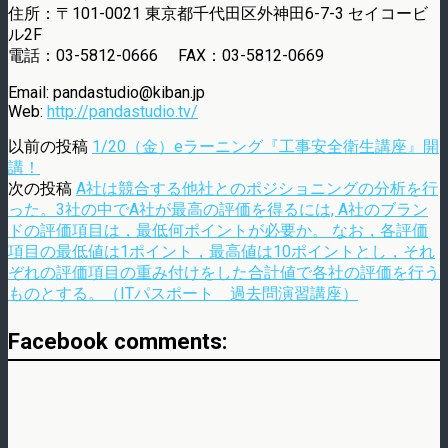
住所：〒101-0021 東京都千代田区外神田6-7-3 セイコービ
ル2F
電話：03-5812-0666 FAX：03-5812-0669
Email: pandastudio@kiban.jp
Web:
http://pandastudio.tv/
以前の投稿
1/20（金）eラーニング『工事安全衛生講座』開
講！
次の投稿
A社は競合する他社とのポジショニングの分析を行
った。3社の中でA社が最高の評価を得るには, A社のブラン
ドの評価項目は，最低何ポイントが必要か。 なお，各評価
項目の最低値は1ポイント，最高値は10ポイントとし，それ
ぞれの評価項目の重み付けをした合計値で各社の評価を行う
ものとする。（ITパスポート 過去問演習講座）
Facebook comments: