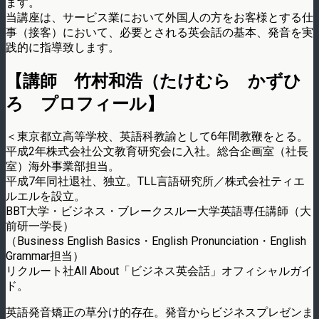
ます。
当講座は、サービス業において外国人の方をお客様とする仕
事（接客）において、必要とされる英会話の基本、発音を実
践的に指導致します。
【講師 竹村和浩（たけむら かずひ
ろ プロフィール】
＜東京都立高等学校、英語科教諭として6年間教鞭をとる。
平成2年株式会社公文教育研究会に入社。総合企画室（社長
室）海外事業部担当。
平成7年同社退社、独立。TLL言語研究所／株式会社ティエ
ルエルを設立。
BBT大学・ビジネス・ブレークスルー大学英語専任講師（大
前研一学長）
（Business English Basics・English Pronunciation・English
Grammar担当）
リクルート社All About「ビジネス英会話」オフィシャルガイ
ド。
英語発音矯正の草分け的存在。発音からビジネスプレゼンま