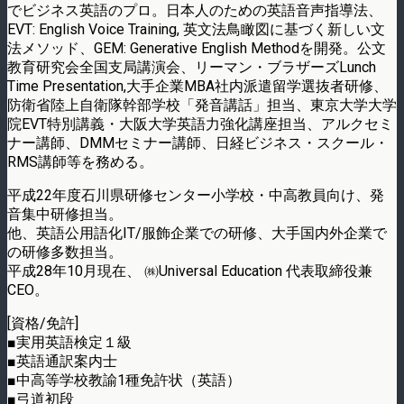
でビジネス英語のプロ。日本人のための英語音声指導法、
EVT: English Voice Training, 英文法鳥瞰図に基づく新しい文
法メソッド、GEM: Generative English Methodを開発。公文
教育研究会全国支局講演会、リーマン・ブラザーズLunch
Time Presentation,大手企業MBA社内派遣留学選抜者研修、
防衛省陸上自衛隊幹部学校「発音講話」担当、東京大学大学
院EVT特別講義・大阪大学英語力強化講座担当、アルクセミ
ナー講師、DMMセミナー講師、日経ビジネス・スクール・
RMS講師等を務める。
平成22年度石川県研修センター小学校・中高教員向け、発
音集中研修担当。
他、英語公用語化IT/服飾企業での研修、大手国内外企業で
の研修多数担当。
平成28年10月現在、 ㈱Universal Education 代表取締役兼
CEO。
[資格/免許]
■実用英語検定１級
■英語通訳案内士
■中高等学校教諭1種免許状（英語）
■弓道初段