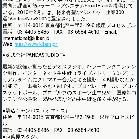
業向け課金可能eラーニングシステムSmartBrainを提供して
いる。2010年2月には、将来有望なベンチャー企業300
選”VentureNow300″に選定されました。
住所：〒114-0015 東京都北区中里2-19-8 銀座プロセスビル
電話：03-4405-8486 FAX：03-6684-4610 Email:
international@kiban.jp
Web:
http://www.kiban.jp/
●株式会社PANDASTUDIO.TV
最新の設備が揃ったビデオスタジオ。e-ラーニングコンテン
ツ制作、インターネット生中継（ライブストリーミング）、
リアルタイムにクロマキー合成による撮影、４K撮影などが
可能です。出張対応も可能です。プロバレーボール、プロバ
スケットボール、プロゴルフのスポーツ生中継や、医療制コ
ンテンツの撮影、製品発表などの生中継を多く手がける。
●駒込キャンパス（オフィス）
住所：〒114-0015 東京都北区中里2-19-8 銀座プロセスビ
ル
電話：03-4405-8486 FAX：03-6684-4610
●秋葉原スタジオ