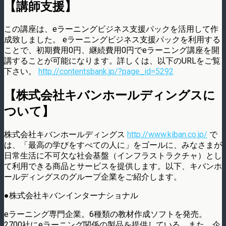
【講師支援】
この講座は、eラーニングビジネス支援パックを活用して作
成致しました。 eラーニングビジネス支援パックを利用する
ことで、初期費用0円、継続費用0円でeラーニング講座を開
講することが可能になります。詳しくは、以下のURLをご覧
下さい。
http://contentsbank.jp/?page_id=5292
【株式会社キバンホールディングスに
ついて】
株式会社キバンホールディングス
http://www.kiban.co.jp/
で
は、「最高の学びをすべての人に」をゴールに、みなさまが
日常生活に不可欠な社会基盤（インフラストラクチャ）とし
て利用できる商品とサービスを提供します。以下、キバンホ
ールディングスのグループ企業をご紹介します。
●株式会社キバンインターナショナル
eラーニング専門企業。6種類の教材作成ソフトを発売。
2700社にeラーニング関係の製品を提供している。また、企