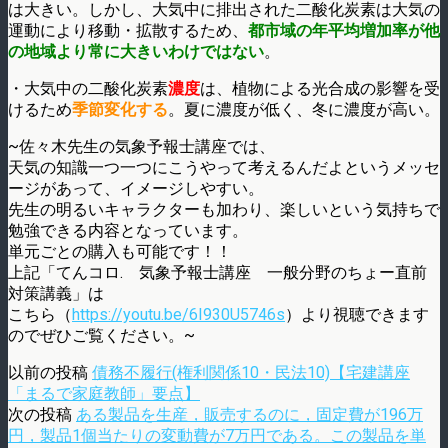
は大きい。しかし、大気中に排出された二酸化炭素は大気の
運動により移動・拡散するため、
都市域の年平均増加率が他
の地域より常に大きいわけではない
。
・大気中の二酸化炭素
濃度
は、植物による光合成の影響を受
けるため
季節変化する
。夏に濃度が低く、冬に濃度が高い。
~佐々木先生の気象予報士講座では、
天気の知識一つ一つにこうやって考えるんだよというメッセ
ージがあって、イメージしやすい。
先生の明るいキャラクターも加わり、楽しいという気持ちで
勉強できる内容となっています。
単元ごとの購入も可能です！！
上記「てんコロ. 気象予報士講座 一般分野のちょー直前
対策講義」は
こちら（
https://youtu.be/6I930U5746s
）より視聴できます
のでぜひご覧ください。~
以前の投稿
債務不履行(権利関係10・民法10)【宅建講座
「まるで家庭教師」要点】
次の投稿
ある製品を生産，販売するのに，固定費が196万
円，製品1個当たりの変動費が7万円である。この製品を単