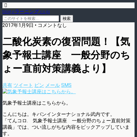
blog.eラーニング.co.jp
2017年1月9日 • コメントなし
二酸化炭素の復習問題！【気
象予報士講座 一般分野のち
ょー直前対策講義より】
共有
ツイート
ピン
メール
SMS
気象予報士講座はこちらから。
こんにちは。キバンインターナショナル武内です。
「てんコロ. 気象予報士講座 一般分野のちょー直前対策
講義」では、つい流しがちな内容をピックアップしていま
す。