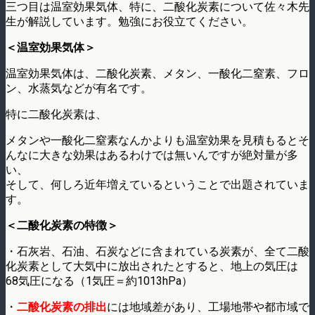
三つ目は温室効果気体、特に、二酸化炭素について佐々木先
生が解説しています。勉強にお役立てください。
＜温室効果気体＞
温室効果気体は、二酸化炭素、メタン、一酸化二窒素、フロ
ン、水蒸気などが有名です。
特に二酸化炭素は、
メタンや一酸化二窒素なんかよりも温室効果を見積もるとそ
んなに大きな効果はあるわけでは無いんですが絶対量が多
い、
そして、何しろ近年増えているということで出題されていま
す。
＜二酸化炭素の特徴＞
・石灰岩、石油、石炭などに含まれている炭素が、全て二酸
化炭素として大気中に放出されたとすると、地上の気圧は
68気圧になる（1気圧＝約1013hPa）
・
二酸化炭素の排出
には地域差があり、工場地帯や都市域で