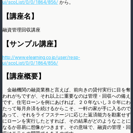
ui/scoList/0/0/1864/856/
から。
【講座名】
融資管理回収講座
【サンプル講座】
http://www.elearning.co.jp/user/resp-
ui/scoList/0/0/1864/856/
【講座概要】
金融機関の融資業務と言えば、前向きの貸付実行に目を奪
われがちですが、それ以上に重要なのは管理・回収への備え
です。住宅ローンを例にあげれば、２０年ないし３０年にわ
たって毎月弁済を続けるからこそ、一軒の家が手に入るので
あって、それをライフステージに応じた返済能力を勘案せず
にローンを実行したとすれば、その結果がどのようなことに
なるか容易に想像がつきます。その意味で、融資の管理・回