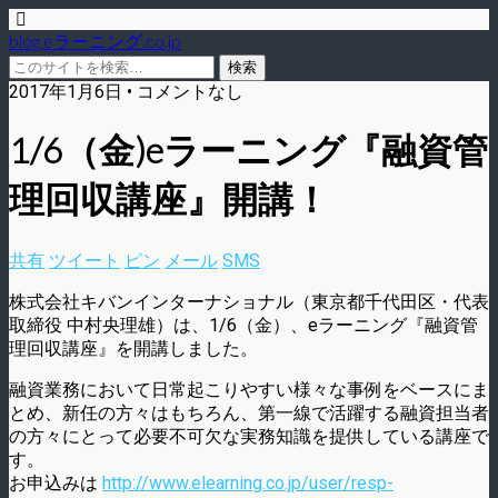
blog.eラーニング.co.jp
2017年1月6日 • コメントなし
1/6（金)eラーニング『融資管
理回収講座』開講！
共有
ツイート
ピン
メール
SMS
株式会社キバンインターナショナル（東京都千代田区・代表
取締役 中村央理雄）は、1/6（金）、eラーニング『融資管
理回収講座』を開講しました。
融資業務において日常起こりやすい様々な事例をベースにま
とめ、新任の方々はもちろん、第一線で活躍する融資担当者
の方々にとって必要不可欠な実務知識を提供している講座で
す。
お申込みは
http://www.elearning.co.jp/user/resp-