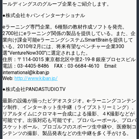
ールディングスのグループ企業をご紹介します。
●株式会社キバンインターナショナル
eラーニング専門企業。6種類の教材作成ソフトを発売。
2700社にeラーニング関係の製品を提供している。また、企
業向け課金可能eラーニングシステムSmartBrainを提供して
いる。2010年2月には、将来有望なベンチャー企業300
選”VentureNow300″に選定されました。
住所：〒114-0015 東京都北区中里2-19-8 銀座プロセスビル
電話：03-4405-8486 FAX：03-6684-4610 Email:
international@kiban.jp
Web:
http://www.kiban.jp/
●株式会社PANDASTUDIO.TV
最新の設備が揃ったビデオスタジオ。e-ラーニングコンテン
ツ制作、インターネット生中継（ライブストリーミング）、
リアルタイムにクロマキー合成による撮影、４K撮影などが
可能です。出張対応も可能です。プロバレーボール、プロバ
スケットボール、プロゴルフのスポーツ生中継や、医療制コ
ンテンツの撮影、製品発表などの生中継を多く手がける。