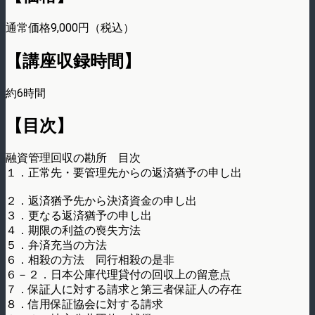
通常価格9,000円（税込）
【講座収録時間】
約6時間
【目次】
融資管理回収の勘所 目次
１．正常先・要管理先からの返済猶予の申し出
２．返済猶予先から決済資金の申し出
３．更なる返済猶予の申し出
４．期限の利益の喪失方法
５．弁済充当の方法
６．相殺の方法 同行相殺の是非
６－２．日本公庫代理貸付の回収上の留意点
７．保証人に対する請求と第三者保証人の存在
８．信用保証協会に対する請求