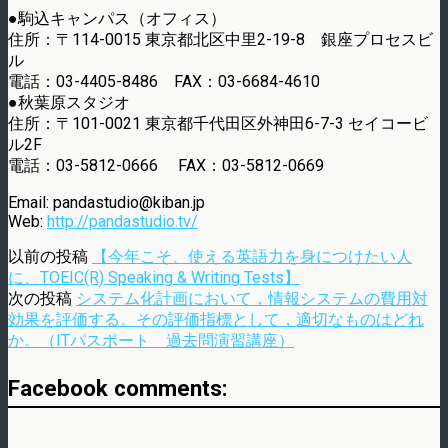
●駒込キャンパス（オフィス）
住所：〒114-0015 東京都北区中里2-19-8 銀座プロセスビ
ル
電話：03-4405-8486 FAX：03-6684-4610
●秋葉原スタジオ
住所：〒101-0021 東京都千代田区外神田6-7-3 セイコービ
ル2F
電話：03-5812-0666 FAX：03-5812-0669
Email: pandastudio@kiban.jp
Web:
http://pandastudio.tv/
以前の投稿
【今年こそ、使える英語力を身につけたい人
に、TOEIC(R) Speaking & Writing Tests】
次の投稿
システム化計画において，情報システムの費用対
効果を評価する。その評価指標として，適切なものはどれ
か。（ITパスポート 過去問演習講座）
Facebook comments: