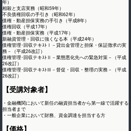
年）
相殺と支店実務（昭和59年）
不良債権回収の手引き（昭和62年）
債権・動産担保実務の手引き（平成8年）
債権回収（平成17年）
債権・動産担保実務（平成17年）
新融資管理・回収に強くなる本（平成24年）
債権管理･回収テキｽﾄⅠ－貸出金管理と担保・保証徴求の実
務－（平成26改訂）
債権管理･回収テキｽﾄⅡ－業態悪化先への緊急対策－（平成
26改訂）
債権管理･回収テキｽﾄⅢ－督促・回収・整理の実務－（平成
26改訂）
【受講対象者】
・金融機関において新任の融資担当者から第一線で活躍する
担当者まで
・一般企業において財務、資金調達を担当する方
【価格】