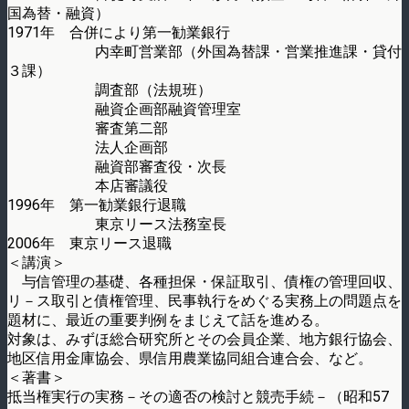
国為替・融資）
1971年 合併により第一勧業銀行
内幸町営業部（外国為替課・営業推進課・貸付
３課）
調査部（法規班）
融資企画部融資管理室
審査第二部
法人企画部
融資部審査役・次長
本店審議役
1996年 第一勧業銀行退職
東京リース法務室長
2006年 東京リース退職
＜講演＞
与信管理の基礎、各種担保・保証取引、債権の管理回収、
リ－ス取引と債権管理、民事執行をめぐる実務上の問題点を
題材に、最近の重要判例をまじえて話を進める。
対象は、みずほ総合研究所とその会員企業、地方銀行協会、
地区信用金庫協会、県信用農業協同組合連合会、など。
＜著書＞
抵当権実行の実務－その適否の検討と競売手続－（昭和57