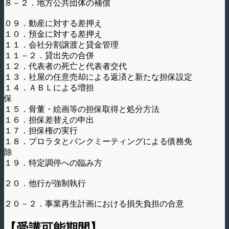
８－２．地方公共団体の補償
０９．動産に対する差押え
１０．預金に対する差押え
１１．会社分割譲渡と貸金管理
１１－２．貸出先の合併
１２．代表者の死亡と代表者交代
１３．社屋の任意売却による返済と新たな担保設定
１４．ＡＢＬによる増担
保
１５．骨董・絵画等の担保取得と処分方法
１６．担保差替えの申出
１７．担保権の実行
１８．プロラタとバンクミーティングによる債務免
除
１９．特定調停への臨み方
２０．他行が強制執行
２０－２．事業再生計画における損失負担の合意
【受講可能期間】