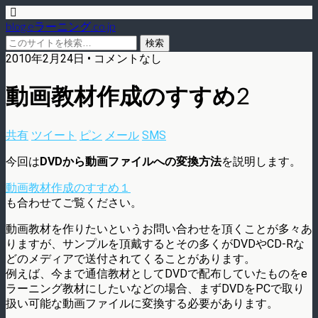
blog.eラーニング.co.jp
2010年2月24日 • コメントなし
動画教材作成のすすめ2
共有
ツイート
ピン
メール
SMS
今回は
DVDから動画ファイルへの変換方法
を説明します。
動画教材作成のすすめ１
も合わせてご覧ください。
動画教材を作りたいというお問い合わせを頂くことが多々あ
りますが、サンプルを頂戴するとその多くがDVDやCD-Rな
どのメディアで送付されてくることがあります。
例えば、今まで通信教材としてDVDで配布していたものをe
ラーニング教材にしたいなどの場合、まずDVDをPCで取り
扱い可能な動画ファイルに変換する必要があります。