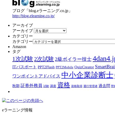
ブログ「blog.eラーニング.co.jp」
http://blog.elearning.co.jp/
アーカイブ
アーカイブ
カテゴリー
カテゴリー
Amazon
タグ
4dan4.j
1次試験
2次試験
2級ボイラー技士
SmartBra
ITパスポート
PPT2Flash
QuizCreator
PPT2Mobile
中小企業診断士
ワンポイントアドバイス
資格
証券外務員
過去問
秋期
講座
試験
資格取得
運行管理者
野
eラーニング情報