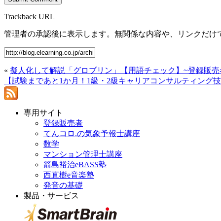
Trackback URL
管理者の承認後に表示します。無関係な内容や、リンクだけ
«
擬人化して解説「グロブリン」【用語チェック】~登録販売
【試験まであと1か月！1級・2級キャリアコンサルティング技能
専用サイト
登録販売者
てんコロ.の気象予報士講座
数学
マンション管理士講座
箭島裕治eBASS塾
西直樹e音楽塾
発音の基礎
製品・サービス