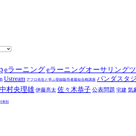
p
eラーニング
eラーニングオーサリング
Ustream
パンダスタ
in
アフロ先生と学ぶ登録販売者最短合格講座
中村央理雄
佐々木恭子
公表問題
伊藤亮太
気
宅建
村孝則