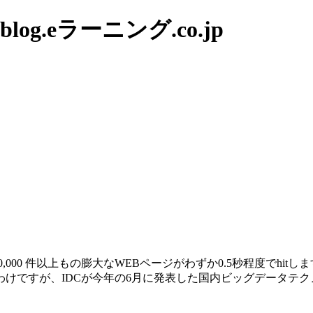
g.eラーニング.co.jp
000 件以上もの膨大なWEBページがわずか0.5秒程度でhitし
ですが、IDCが今年の6月に発表した国内ビッグデータテクノロ
す