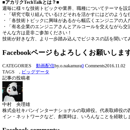
■アカリクTechTalkとは？■
週毎に様々な技術トピックや業界、職種についてテーマを設
・「研究で取り組んでいるけどそれを活かすにはどのような
・「各技術トピックに興味があるから幅広くエンジニアの人
・「有名企業のエンジニアさんとアルコールを交えながら交
そんな方は是非ご参加ください！
技術が好きな方、より一歩踏み込んでビジネスの話を聞いて
Facebookページもよろしくお願いしま
CATEGORIES
動画配信
by.o.nakamura
0
Comments
2016.11.02
TAGS ,
ビッグデータ
記事の投稿者
中村 央理雄
株式会社キバンインターナショナルの取締役。代表取締役の西
イン・ネットワークなど、創業時は、いろんなことを経験し
Facebook comments: