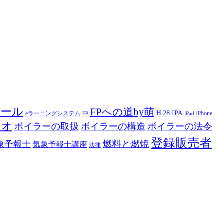
ツール
FPへの道by萌
H.28
IPA
eラーニングシステム
iPhone
FP
iPad
ジオ
ボイラーの取扱
ボイラーの構造
ボイラーの法令
登録販売者
燃料と燃焼
象予報士
気象予報士講座
法律