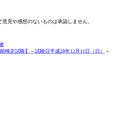
で意見や感想のないものは承認しません。
者
検定試験】～試験日平成28年12月11日（日）
»