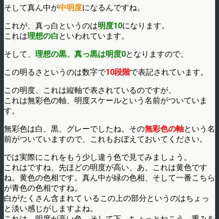
そして真ん中が
中明度
になるんですね。
これが、真っ白というのは
明度10
になります。
これは
理想の白
といわれています。
そして、
理想の黒、真っ黒は明度0
となりますので、
この明るさというのは数字で
10段階
で表記されています。
この明度、これは縦軸で表されているのですが、
これは無彩色の軸、明度スケールという名前がついていま
す。
無彩色は白、黒、グレーでしたね。その
無彩色の軸
という名
前がついていますので、これもおぼえておいてください。
では実際にこれをもう少し違う色で見てみましょう。
これはですね、先ほどの明度が高い、あ、これは黄色です
ね。黄色の色相です。真ん中が緑の色相、そして一番こちら
が青色の色相ですね。
白がたくさん含まれて いるこの上の部分というのはちょっ
と淡い感じがしますよね。
これは、明度が高い色、そして下、ちょっとねこう、重みを