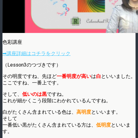
色彩講座
➡講座詳細はコチラをクリック
（Lesson3のつづきです）
その明度ですね、先ほど
一番明度が高い
は
白
といいました。
ここですね、一番上です。
そして、
低いのは黒
ですね。
これが細かくこう段階にわかれているんですね。
白がたくさん含まれている色は、
高明度
といいます。
そして
一番低い黒がたくさん含まれている方は、
低明度
といいま
す。