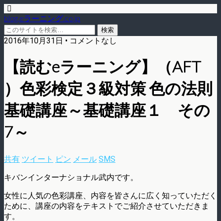
blog.eラーニング.co.jp
2016年10月31日 • コメントなし
【読むeラーニング】（AFT
）色彩検定３級対策 色の法則
基礎講座～基礎講座１ その
7～
共有
ツイート
ピン
メール
SMS
キバンインターナショナル武内です。
女性に人気の色彩講座、内容を皆さんに広く知っていただく
ために、講座の内容をテキストでご紹介させていただきま
す。