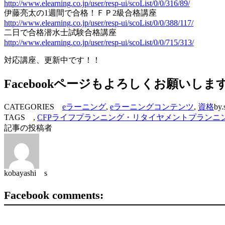
http://www.elearning.co.jp/user/resp-ui/scoList/0/0/316/89/
伊藤亮太の1週間で合格！ＦＰ2級合格講座
http://www.elearning.co.jp/user/resp-ui/scoList/0/0/388/117/
二日で合格潜水士試験合格講座
http://www.elearning.co.jp/user/resp-ui/scoList/0/0/715/313/
対応講座、更新中です！！
Facebookページもよろしくお願いしま
CATEGORIES
eラーニング
,
eラーニングコンテンツ
,
資格
by.
TAGS ,
CFPライフプランニング・リタイヤメントプランニ
記事の投稿者
kobayashi s
Facebook comments: