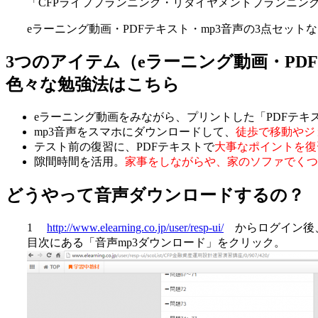
「CFPライフプランニング・リタイヤメントプランニン
eラーニング動画・PDFテキスト・mp3音声の3点セット
3つのアイテム（eラーニング動画・PD
色々な勉強法はこちら
eラーニング動画をみながら、プリントした「PDFテキ
mp3音声をスマホにダウンロードして、
徒歩で移動やジ
テスト前の復習に、PDFテキストで
大事なポイントを復
隙間時間を活用。
家事をしながらや、家のソファでくつ
どうやって音声ダウンロードするの？
1
http://www.elearning.co.jp/user/resp-ui/
からログイン後、
目次にある「音声mp3ダウンロード」をクリック。