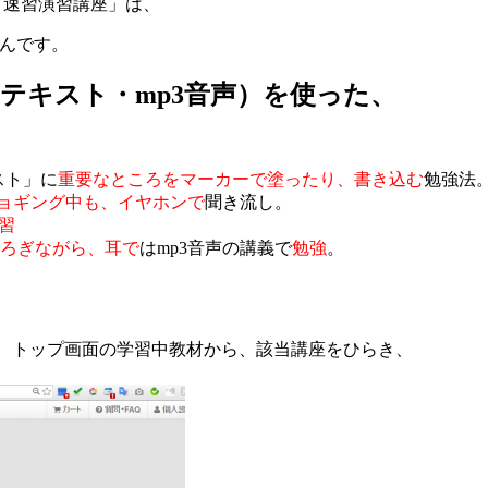
グ速習演習講座」は、
なんです。
Fテキスト・mp3音声）を使った、
スト」に
重要なところをマーカーで塗ったり、書き込む
勉強法
ョギング中も、イヤホンで
聞き流し。
習
ろぎながら、耳で
はmp3音声の講義で
勉強
。
トップ画面の学習中教材から、該当講座をひらき、