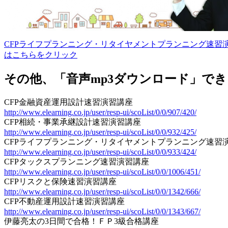
CFPライフプランニング・リタイヤメントプランニング速習
はこちらをクリック
その他、「音声mp3ダウンロード」で
CFP金融資産運用設計速習演習講座
http://www.elearning.co.jp/user/resp-ui/scoList/0/0/907/420/
CFP相続・事業承継設計速習演習講座
http://www.elearning.co.jp/user/resp-ui/scoList/0/0/932/425/
CFPライフプランニング・リタイヤメントプランニング速習
http://www.elearning.co.jp/user/resp-ui/scoList/0/0/933/424/
CFPタックスプランニング速習演習講座
http://www.elearning.co.jp/user/resp-ui/scoList/0/0/1006/451/
CFPリスクと保険速習演習講座
http://www.elearning.co.jp/user/resp-ui/scoList/0/0/1342/666/
CFP不動産運用設計速習演習講座
http://www.elearning.co.jp/user/resp-ui/scoList/0/0/1343/667/
伊藤亮太の3日間で合格！ＦＰ3級合格講座