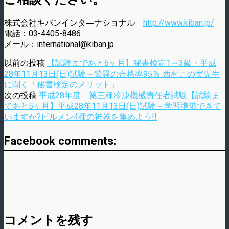
株式会社キバンインタ―ナショナル
http://www.kiban.jp/
電話：03-4405-8486
メール：international@kiban.jp
以前の投稿
【試験まであと6ヶ月】秘書検定1～3級・平成
28年11月13日(日)試験～驚異の合格率95％ 西村この実先生
に聞く「秘書検定のメリット」
次の投稿
平成28年度 第三種冷凍機械責任者試験【試験ま
であと5ヶ月】平成28年11月13日(日)試験～学習準備できて
いますか?ビルメン4種の神器を集めよう!!
Facebook comments:
コメントを残す