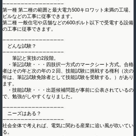
————————————————–
第一種 第二種の範囲と最大電力500キロワット未満の工場、
ビルなどの工事に従事できます。
第二種 一般住宅や店舗などの600ボルト以下で受電する設備
の工事に従事できます。
————————————————–
どんな試験？
————————————————–
筆記と実技の2段階。
・筆記試験・・・四肢択一方式のマークシート方式。合格
者はその年と次の年の２回、技能試験に挑戦する権利（次の
年は、筆記試験免除者として技能試験を受験する。）があり
ます。
・技能試験・・・出題候補問題が事前に公表されているの
で、勉強がしやすくなりました。
————————————————–
ニーズはある？
————————————————–
社会全体で考えれば、電気に関わる産業に追い風が吹いてい
る。