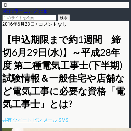
blog.eラーニング.co.jp
2016年6月23日 • コメントなし
【申込期限まで約1週間 締
切6月29日(水)】～平成28年
度 第二種電気工事士(下半期)
試験情報＆一般住宅や店舗な
ど電気工事に必要な資格「電
気工事士」とは?
共有
ツイート
ピン
メール
SMS