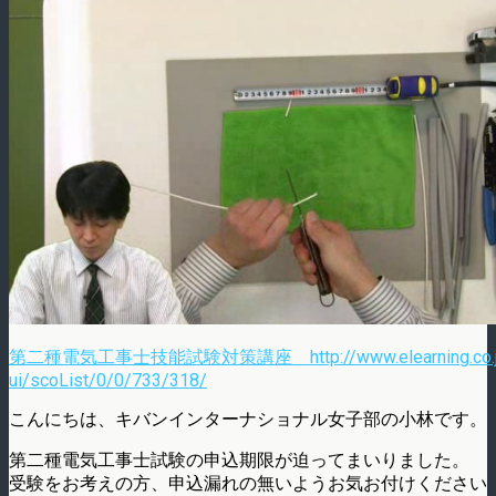
第二種電気工事士技能試験対策講座 http://www.elearning.co.jp/
ui/scoList/0/0/733/318/
こんにちは、キバンインターナショナル女子部の小林です。
第二種電気工事士試験の申込期限が迫ってまいりました。
受験をお考えの方、申込漏れの無いようお気お付けください