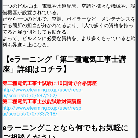
一つのビルには、電気や水道配管、空調と様々な機械や、設
備機器が設置されている。
だから一つのビルで、空調、ボイラーなど、メンテナンスを
する箇所の担当が分かれてるより、1人で多くの資格を持っ
てると雇う側としても助かる。
よって、ビルメンに必要な資格を、より多くもっていると給
料も昇進も上になる。
【eラーニング「第二種電気工事士講
座」詳細はコチラ】
第二種電気工事士試験に10日間で合格講座
http://www.elearning.co.jp/user/resp-
ui/scoList/0/0/587/252/
第二種電気工事士技能試験対策講座
http://www.elearning.co.jp/user/resp-
ui/scoList/0/0/733/318/
eラーニングことなら何でもお気軽に
ご相談ください。