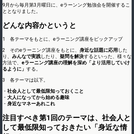
9月から毎月第3月曜日に、eラーンング勉強会を開催するこ
ととなりました。
どんな内容かというと
1 各テーマをもとに、eラーニング講座をピックアップ
2 そのeラーニング講座をもとに、
身近な話題に応用
した
り、
みんなで実践
したり、
疑問を解決
するといった、様々な
方法で、
eラーニング講座の理解を深め「より活用していけ
るように」
する。
3 各テーマは以下。
・
社会人として最低限知っておくこと
・
大人になってから始める趣味
・
身近なマネーあれこれ
注目すべき第1回のテーマは、社会人と
して最低限知っておきたい「身近な情