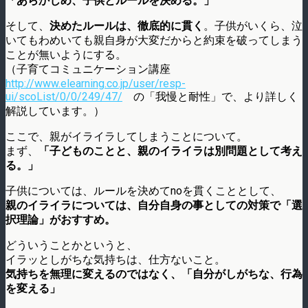
「あらかじめ、子供とルールを決める。」
そして、
決めたルールは、徹底的に貫く
。子供がいくら、泣
いてもわめいても親自身が大変だからと約束を破ってしまう
ことが無いようにする。
（子育てコミュニケーション講座
http://www.elearning.co.jp/user/resp-
ui/scoList/0/0/249/47/
の「我慢と耐性」で、より詳しく
解説しています。）
ここで、親がイライラしてしまうことについて。
まず、
「子どものことと、親のイライラは別問題として考え
る。」
子供については、ルールを決めてnoを貫くこととして、
親のイライラについては、自分自身の事としての対策で「選
択理論」がおすすめ。
どういうことかというと、
イラッとしがちな気持ちは、仕方ないこと。
気持ちを無理に変えるのではなく、「自分がしがちな、行為
を変える」