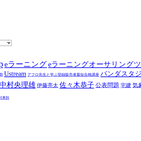
p
eラーニング
eラーニングオーサリング
Ustream
パンダスタ
in
アフロ先生と学ぶ登録販売者最短合格講座
中村央理雄
佐々木恭子
公表問題
伊藤亮太
気
宅建
村孝則