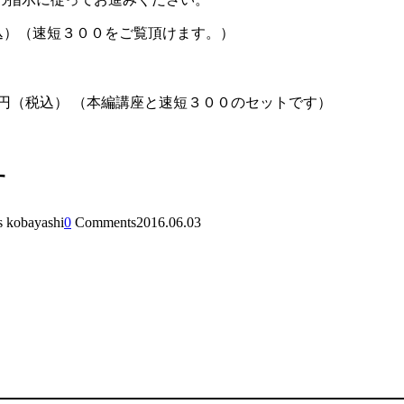
税込）（速短３００をご覧頂けます。）
00円（税込） （本編講座と速短３００のセットです）
す
s kobayashi
0
Comments
2016.06.03