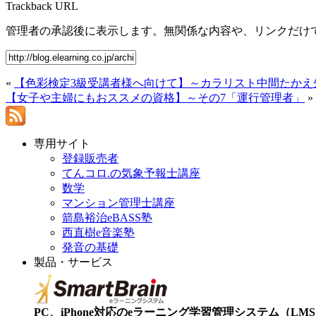
Trackback URL
管理者の承認後に表示します。無関係な内容や、リンクだけ
«
【色彩検定3級受講者様へ向けて】～カラリスト中間たかえ
【女子や主婦にもおススメの資格】～その7「運行管理者」
»
専用サイト
登録販売者
てんコロ.の気象予報士講座
数学
マンション管理士講座
箭島裕治eBASS塾
西直樹e音楽塾
発音の基礎
製品・サービス
PC、iPhone対応のeラーニング学習管理システム（LMS）【