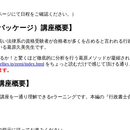
ージにて日程をご確認ください。）
パッケージ）講座概要】
高い法律系の資格受験者が合格者が多くを占めると言われる行
いる葛原久美先生です。
やるか！と驚くほど徹底的に分析を行う葛原メソッドが凝縮さ
llies.jp/zemi/index.html
をちょっと読むだけで感じて頂ける通り
ます。
講座概要】
書士講座を一通り理解できるeラーニングです。本編の『行政書
の指示に従ってお進みください。