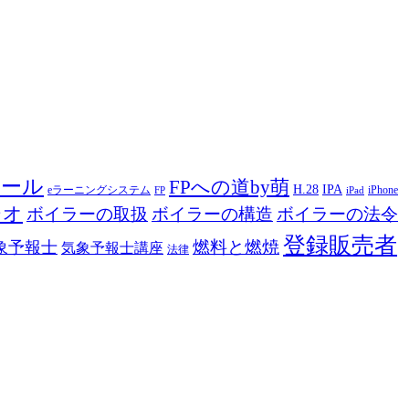
ツール
FPへの道by萌
H.28
IPA
eラーニングシステム
iPhone
FP
iPad
ジオ
ボイラーの取扱
ボイラーの構造
ボイラーの法令
登録販売者
燃料と燃焼
象予報士
気象予報士講座
法律