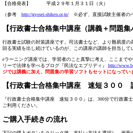
【合格発表】 平成２９年１月３１日（火）
（参考
http://gyosei-shiken.or.jp/
※必ず、直接試験主催者のペ
【行政書士合格集中講座（講義＋問題集
行政書士試験の対策講座です。司法書士など、より難易度の
回る実績を出し続けているのが、この講座の講師を担当して
eラーニング講座では、学習者のこと真摯に考え、ここまで
リーで法律を学べるブログ『民法なエブリディ』
http://www.be
ジでは講義に加え、問題集の学習ソフトもセットになってい
【行政書士合格集中講座 速短３００ 
『行政書士合格集中講座 速短３００』は、300分で行政
ご利用ください。
ご購入手続きの流れ
下記の購入ボタンをクリック後、支払い方法を選択し、画面