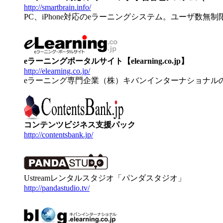
http://smartbrain.info/
PC、iPhone対応のeラーニングシステム。ユーザ数無
eラーニングポータルサイト【elearning.co.jp】
http://elearning.co.jp/
eラーニング専門企業（株）キバンインターナショナル
コンテンツビジネス支援パック
http://contentsbank.jp/
Ustreamレンタルスタジオ「パンダスタジオ」
http://pandastudio.tv/