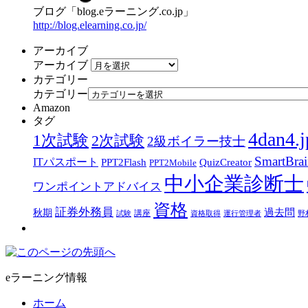
ブログ「blog.eラーニング.co.jp」
http://blog.elearning.co.jp/
アーカイブ
アーカイブ
カテゴリー
カテゴリー
Amazon
タグ
4dan4.j
1次試験
2次試験
2級ボイラー技士
SmartBra
ITパスポート
PPT2Flash
QuizCreator
PPT2Mobile
中小企業診断士
ワンポイントアドバイス
資格
証券外務員
過去問
秋期
講座
試験
資格取得
運行管理者
野
eラーニング情報
ホーム