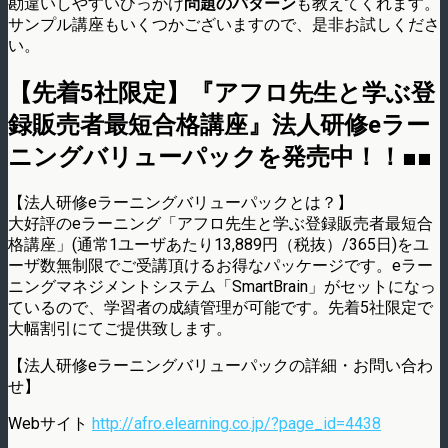
勘違いしやすいひっかけ
問題のパターン
も教えてくれます。
サンプル講座もいくつかございますので、是非お試しくださ
い。
【先着5社限定】『アフロ先生と学ぶ登
録販売者最短合格講座』法人研修eラー
ニングバリューパックを発売中！！■■
【法人研修eラーニングバリューパックとは？】
大好評のeラーニング「アフロ先生と学ぶ登録販売者最短合
格講座」(通常1ユーザあたり13,889円（税抜）/365日)をユ
ーザ数無制限でご受講頂けるお得なパッケージです。eラー
ニングマネジメントシステム「SmartBrain」がセットになっ
ているので、学習者の成績管理が可能です。先着5社限定で
大幅割引にてご提供致します。
【法人研修eラーニングバリューパックの詳細・お問い合わ
せ】
Webサイト
http://afro.elearning.co.jp/?page_id=4438