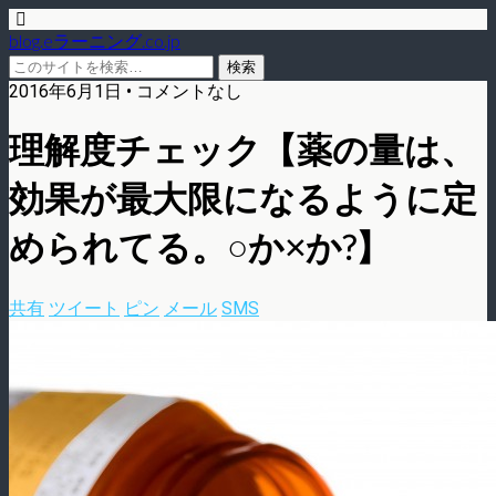
blog.eラーニング.co.jp
2016年6月1日 • コメントなし
理解度チェック【薬の量は、
効果が最大限になるように定
められてる。○か×か?】
共有
ツイート
ピン
メール
SMS