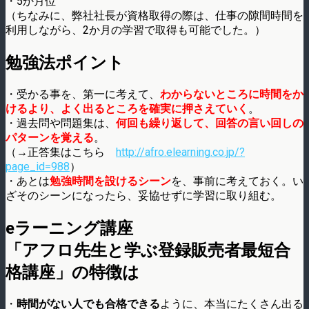
・5か月位
（ちなみに、弊社社長が資格取得の際は、仕事の隙間時間を
利用しながら、2か月の学習で取得も可能でした。）
勉強法ポイント
・受かる事を、第一に考えて、
わからないところに時間をか
けるより、よく出るところを確実に押さえていく
。
・過去問や問題集は、
何回も繰り返して、回答の言い回しの
パターンを覚える
。
（→正答集はこちら
http://afro.elearning.co.jp/?
page_id=988
）
・あとは
勉強時間を設けるシーン
を、事前に考えておく。い
ざそのシーンになったら、妥協せずに学習に取り組む。
eラーニング講座
「アフロ先生と学ぶ登録販売者最短合
格講座」の特徴は
・
時間がない人でも合格できる
ように、本当にたくさん出る