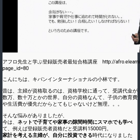
アフロ先生と学ぶ登録販売者最短合格講座 http://afro.elearning.
page_id=80
こんにちは、キバンインターナショナルの小林です。
昔は、主婦が資格取るのは、資格学校に通って、受講代金が
数万、数十万とかの世界。自分の資格なんて、子供の教育費
や生活費が優先だからとてもじゃないけど無理。。。
そんな悩みがありましたが、
今は、
ネットで子育てや家事の隙間時間にスマホでも学べ
て、例えば登録販売者資格だと受講料15000円。
家計を考える主婦が、自分に投資できる
時代になりました