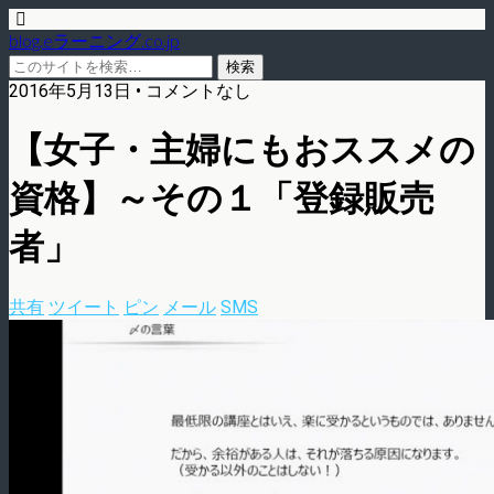
blog.eラーニング.co.jp
2016年5月13日 • コメントなし
【女子・主婦にもおススメの
資格】～その１「登録販売
者」
共有
ツイート
ピン
メール
SMS