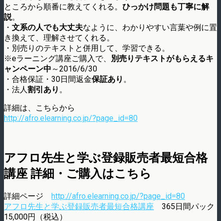
ところから順番に教えてくれる。
ひっかけ問題も丁寧に解
説
。
・
文系の人でも大丈夫
なように、わかりやすい言葉や例に置
き換えて、理解させてくれる。
・別売りのテキストと併用して、学習できる。
※eラーニング講座ご購入で、
別売りテキストがもらえるキ
ャンペーン中
～2016/6/30
・合格保証・30日間返金
保証あり
。
・法人
割引あり
。
詳細は、こちらから
http://afro.elearning.co.jp/?page_id=80
アフロ先生と学ぶ登録販売者最短合格
講座 詳細・ご購入はこちら
詳細ページ
http://afro.elearning.co.jp/?page_id=80
アフロ先生と学ぶ登録販売者最短合格講座
365日間パック
15,000円（税込）