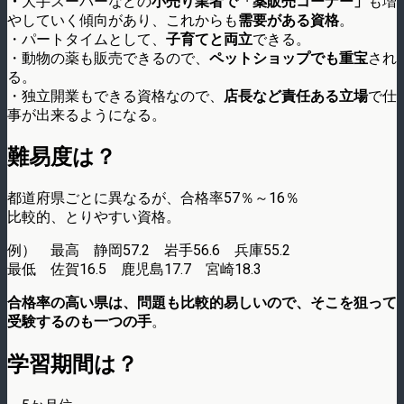
・
大手スーパーなどの
小売り業者で「薬販売コーナー」
も増
やしていく傾向があり、これからも
需要がある資格
。
・パートタイムとして、
子育てと両立
できる。
・動物の薬も販売できるので、
ペットショップでも重宝
され
る。
・独立開業もできる資格なので、
店長など責任ある立場
で仕
事が出来るようになる。
難易度は？
都道府県ごとに異なるが、合格率57％～16％
比較的、とりやすい資格。
例） 最高 静岡57.2 岩手56.6 兵庫55.2
最低 佐賀16.5 鹿児島17.7 宮崎18.3
合格率の高い県は、問題も比較的易しいので、そこを狙って
受験するのも一つの手
。
学習期間は？