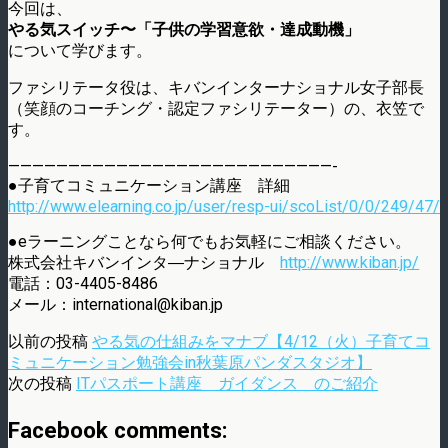
今回は、
やる気スイッチ〜「子供の学習意欲・達成動機」
について学びます。
ファシリテータ役は、キバンインターナショナル女子部長
（笑顔のコーチング・認定ファシリテーター）の、衣笠で
す。
———————————————————————————-
●子育てコミュニケーション講座 詳細
http://www.elearning.co.jp/user/resp-ui/scoList/0/0/249/47/
●eラーニングことなら何でもお気軽にご相談ください。
株式会社キバンインタ―ナショナル
http://www.kiban.jp/
電話：03-4405-8486
メール：international@kiban.jp
以前の投稿
やる気の仕組みをマナブ【4/12（火）子育てコ
ミュニケーション勉強会in秋葉原パンダスタジオ】
次の投稿
ITパスポート講座 ガイダンス のご紹介
Facebook comments: