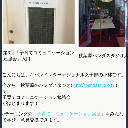
第3回「子育てコミュニケーション
秋葉原パンダスタジオ
勉強会」入口
こんにちは、キバンインターナショナル女子部の小林です。
今から、秋葉原のパンダスタジオ(
http://pandastudio.tv
)
で、
子育てコミュニケーション勉強会
がはじまります！
eラーニングの「
子育てコミュニケーション講座
」をみんな
で学び、意見交換できます。