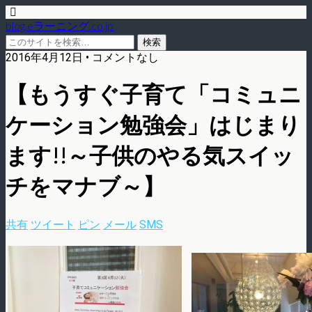
blog.eラーニング.co.jp
2016年4月12日 • コメントなし
【もうすぐ子育て「コミュニ
ケーション勉強会」はじまり
ます!!～子供のやる気スイッ
チをマナブ～】
共有
ツイート
ピン
メール
SMS