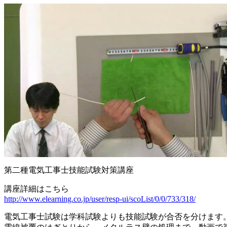
第二種電気工事士技能試験対策講座
講座詳細はこちら
http://www.elearning.co.jp/user/resp-ui/scoList/0/0/733/318/
電気工事士試験は学科試験よりも技能試験が合否を分けます