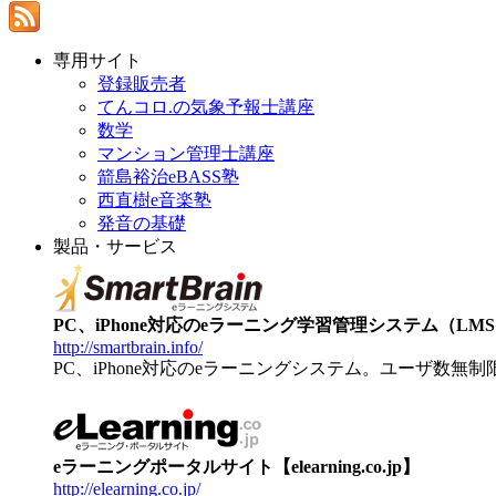
専用サイト
登録販売者
てんコロ.の気象予報士講座
数学
マンション管理士講座
箭島裕治eBASS塾
西直樹e音楽塾
発音の基礎
製品・サービス
PC、iPhone対応のeラーニング学習管理システム（LMS）【
http://smartbrain.info/
PC、iPhone対応のeラーニングシステム。ユーザ数無
eラーニングポータルサイト【elearning.co.jp】
http://elearning.co.jp/