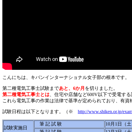
こんにちは、キバンインターナショナル女子部の根本です。
第二種電気工事士試験まで
あと、6か月
を切りました。
第二種電気工事士とは
、住宅や店舗など600V以下で受電
これら電気工事の作業は法律で基準が定められており、有資
試験日程は以下となります。（※
http://www.shiken.or.jp/exam
筆 記 試 験
10月1日（
試験実施日
筆 記 試 験
12月3日（