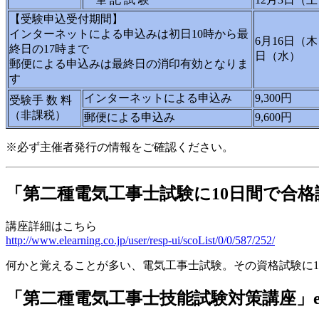
【受験申込受付期間】
インターネットによる申込みは初日10時から最
6月16日（木
終日の17時まで
日（水）
郵便による申込みは最終日の消印有効となりま
す
インターネットによる申込み
9,300円
受験手 数 料
（非課税）
郵便による申込み
9,600円
※必ず主催者発行の情報をご確認ください。
「第二種電気工事士試験に10日間で合
講座詳細はこちら
http://www.elearning.co.jp/user/resp-ui/scoList/0/0/587/252/
何かと覚えることが多い、電気工事士試験。 その資格試験に
「第二種電気工事士技能試験対策講座」