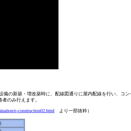
する設備の新築・増改築時に、配線図通りに屋内配線を行い、コ
格者のみ行えます。
ination/e-construction02.html
より一部抜粋）
土）
土）