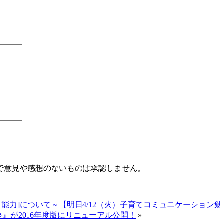
で意見や感想のないものは承認しません。
能力]について～【明日4/12（火）子育てコミュニケーション勉
座』が2016年度版にリニューアル公開！
»