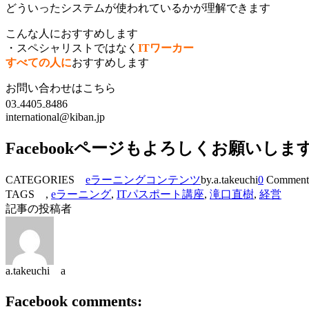
どういったシステムが使われているかが理解できます
こんな人におすすめします
・スペシャリストではなく
ITワーカー
すべての人に
おすすめします
お問い合わせはこちら
03₋4405₋8486
international@kiban.jp
Facebookページもよろしくお願いしま
CATEGORIES
eラーニングコンテンツ
by.a.takeuchi
0
Comment
TAGS ,
eラーニング
,
ITパスポート講座
,
滝口直樹
,
経営
記事の投稿者
a.takeuchi a
Facebook comments: