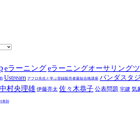
p
eラーニング
eラーニングオーサリング
Ustream
パンダスタ
in
アフロ先生と学ぶ登録販売者最短合格講座
中村央理雄
佐々木恭子
公表問題
伊藤亮太
気
宅建
村孝則