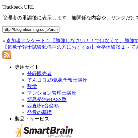
Trackback URL
管理者の承認後に表示します。無関係な内容や、リンクだけ
«
参加者アンケート１【勉強しなさい！！ではなくて、勉強す
【気象予報士試験勉強中の方におすすめ】合格体験談１～て
専用サイト
登録販売者
てんコロ.の気象予報士講座
数学
マンション管理士講座
箭島裕治eBASS塾
西直樹e音楽塾
発音の基礎
製品・サービス