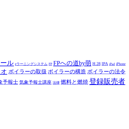
ツール
FPへの道by萌
H.28
IPA
eラーニングシステム
iPhone
FP
iPad
ジオ
ボイラーの取扱
ボイラーの構造
ボイラーの法令
登録販売者
燃料と燃焼
象予報士
気象予報士講座
法律