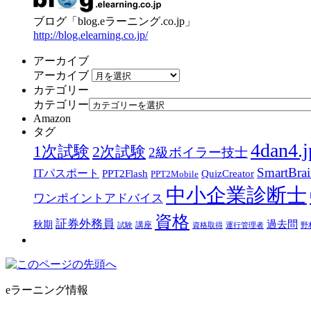
ブログ「blog.eラーニング.co.jp」
http://blog.elearning.co.jp/
アーカイブ
アーカイブ
カテゴリー
カテゴリー
Amazon
タグ
4dan4.j
1次試験
2次試験
2級ボイラー技士
SmartBra
ITパスポート
PPT2Flash
QuizCreator
PPT2Mobile
中小企業診断士
ワンポイントアドバイス
資格
証券外務員
過去問
秋期
講座
試験
資格取得
運行管理者
野
eラーニング情報