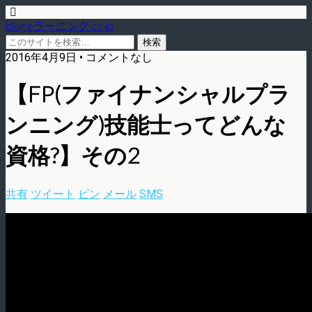
blog.eラーニング.co.jp
2016年4月9日 • コメントなし
【FP(ファイナンシャルプラ
ンニング)技能士ってどんな
資格?】その2
共有
ツイート
ピン
メール
SMS