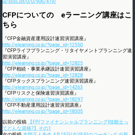
ui/scoList/0/0/906/419/
CFPについての eラーニング講座はこ
ちら
『CFP金融資産運用設計速習演習講座』
http://elearning.co.jp/?page_id=12550
『CFPライフプランニング・リタイヤメントプランニング速
習演習講座』
http://elearning.co.jp/?page_id=12825
『CFP相続・事業承継設計速習演習講座』
http://elearning.co.jp/?page_id=12828
『CFPタックスプランニング速習演習講座』
http://elearning.co.jp/?page_id=14263
『CFPリスクと保険速習演習講座』
http://elearning.co.jp/?page_id=18297
『CFP不動産運用設計速習演習講座』
http://elearning.co.jp/?page_id=18305
以前の投稿
【FP(ファイナンシャルプランニング)技能士っ
てどんな資格?】その1
次の投稿
本間正人先生 4月15日(金)笑顔のコーチング ＠新