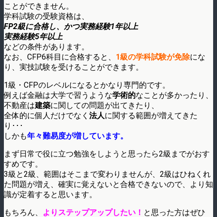
ことができません。
学科試験の受験資格は、
FP2級に合格し、かつ実務経験1年以上
実務経験5年以上
などの条件があります。
なお、CFP6科目に合格すると、
1級の学科試験が免除
にな
り、実技試験を受けることができます。
1級・CFPのレベルになるとかなり専門的です。
例えば金融は大学で習うような
学術的
なことが多かったり、
不動産は
建築
に関しての問題が出てきたり、
全体的に個人だけでなく
法人
に関する範囲が増えてきた
り･･･
しかも
年々難易度が増しています。
まず日常で役に立つ勉強をしようと思ったら2級までがおす
すめです。
3級と2級、範囲はそこまで変わりませんが、2級はひねくれ
た問題が増え、確実に覚えないと合格できないので、より知
識が定着すると思います。
もちろん、
よりステップアップしたい！
と思った方はぜひ