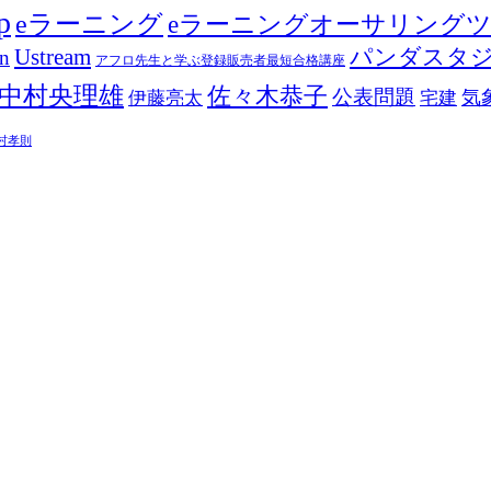
p
eラーニング
eラーニングオーサリング
Ustream
パンダスタ
in
アフロ先生と学ぶ登録販売者最短合格講座
中村央理雄
佐々木恭子
公表問題
伊藤亮太
気
宅建
村孝則