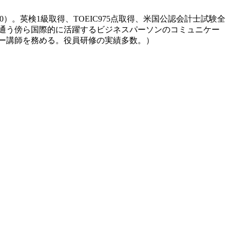
得（GPA 4.00）。英検1級取得、TOEIC975点取得、米国公認会計士試験全
通う傍ら国際的に活躍するビジネスパーソンのコミュニケー
ー講師を務める。役員研修の実績多数。）