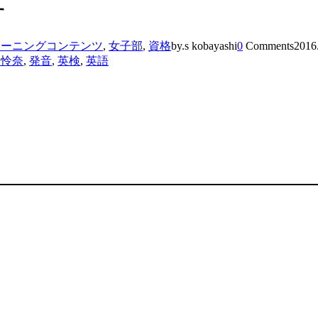
す
ラーニングコンテンツ
,
女子部
,
資格
by.s kobayashi
0
Comments
2016
田怜奈
,
発音
,
英検
,
英語