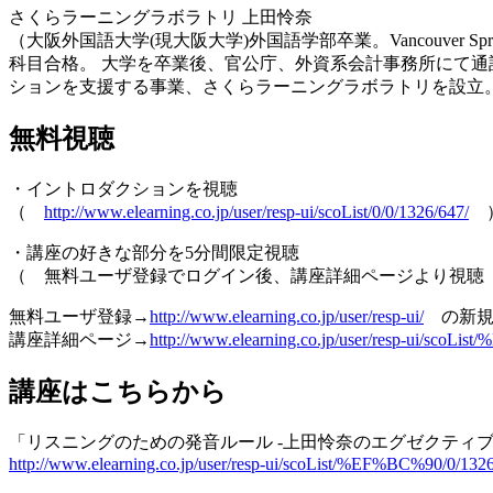
さくらラーニングラボラトリ 上田怜奈
（大阪外国語大学(現大阪大学)外国語学部卒業。Vancouver Sprott 
科目合格。 大学を卒業後、官公庁、外資系会計事務所にて
ションを支援する事業、さくらラーニングラボラトリを設立
無料視聴
・イントロダクションを視聴
（
http://www.elearning.co.jp/user/resp-ui/scoList/0/0/1326/647/
・講座の好きな部分を5分間限定視聴
（ 無料ユーザ登録でログイン後、講座詳細ページより視聴
無料ユーザ登録→
http://www.elearning.co.jp/user/resp-ui/
の新規
講座詳細ページ→
http://www.elearning.co.jp/user/resp-ui/scoLi
講座はこちらから
「リスニングのための発音ルール -上田怜奈のエグゼクティブ
http://www.elearning.co.jp/user/resp-ui/scoList/%EF%BC%90/0/1326