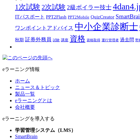
4dan4.j
1次試験
2次試験
2級ボイラー技士
SmartBra
ITパスポート
PPT2Flash
QuizCreator
PPT2Mobile
中小企業診断士
ワンポイントアドバイス
資格
証券外務員
過去問
秋期
講座
試験
資格取得
運行管理者
野
eラーニング情報
ホーム
ニュース＆トピック
製品一覧
eラーニングとは
会社概要
eラーニングを導入する
学習管理システム（LMS）
SmartBrain