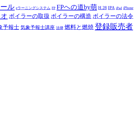
ツール
FPへの道by萌
H.28
IPA
eラーニングシステム
iPhone
FP
iPad
ジオ
ボイラーの取扱
ボイラーの構造
ボイラーの法令
登録販売者
燃料と燃焼
象予報士
気象予報士講座
法律