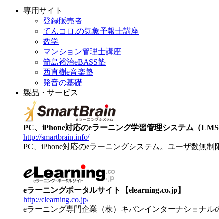
専用サイト
登録販売者
てんコロ.の気象予報士講座
数学
マンション管理士講座
箭島裕治eBASS塾
西直樹e音楽塾
発音の基礎
製品・サービス
PC、iPhone対応のeラーニング学習管理システム（LMS）【
http://smartbrain.info/
PC、iPhone対応のeラーニングシステム。ユーザ数無
eラーニングポータルサイト【elearning.co.jp】
http://elearning.co.jp/
eラーニング専門企業（株）キバンインターナショナル