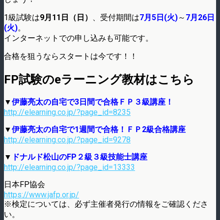
1級試験は
9月11日（日）
、受付期間は
7月5日(火)
～
7月26日
(火)
。
インターネットでの申し込みも可能です。
合格を狙うならスタートは今です！！
FP試験のeラーニング教材はこちら
▼
伊藤亮太の自宅で3日間で合格ＦＰ３級講座！
http://elearning.co.jp/?page_id=8235
▼
伊藤亮太の自宅で1週間で合格！ＦＰ2級合格講座
http://elearning.co.jp/?page_id=9278
▼
ドナルド松山のFP２級３級技能士講座
http://elearning.co.jp/?page_id=13333
日本FP協会
https://www.jafp.or.jp/
※検定については、必ず主催者発行の情報をご確認くださ
い。