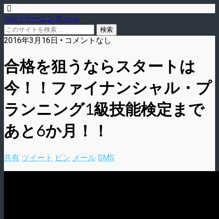
blog.eラーニング.co.jp
2016年3月16日 • コメントなし
合格を狙うならスタートは
今！！ファイナンシャル・プ
ランニング1級技能検定まで
あと6か月！！
共有
ツイート
ピン
メール
SMS