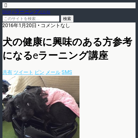
blog.eラーニング.co.jp
2016年1月20日 • コメントなし
犬の健康に興味のある方参考
になるeラーニング講座
共有
ツイート
ピン
メール
SMS