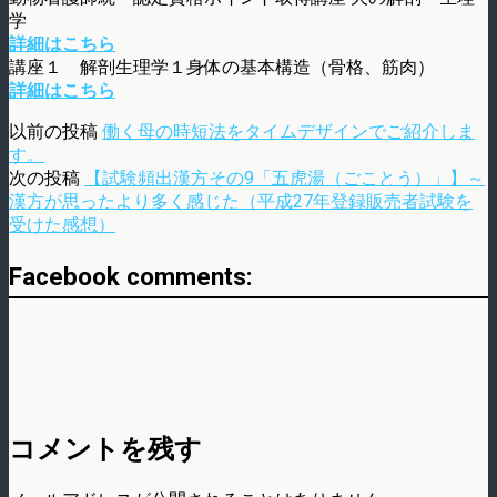
学
詳細はこちら
講座１ 解剖生理学１身体の基本構造（骨格、筋肉）
詳細はこちら
以前の投稿
働く母の時短法をタイムデザインでご紹介しま
す。
次の投稿
【試験頻出漢方その9「五虎湯（ごことう）」】～
漢方が思ったより多く感じた（平成27年登録販売者試験を
受けた感想）
Facebook comments:
コメントを残す