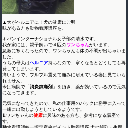
▲犬がヘルニアに！犬の健康にご興
味がある方も動物看護講座を。
キバンインターナショナル女子部の清水です。
我が家には、親子飼いで４匹の
ワンちゃん
がいます。
急激に寒くなったので、ワンちゃんも体の不調が出ちゃいま
した。
うちの母犬は
ヘルニア
持ちなので、寒くなるとどうしても再
発してしまいます。
痛いようで、ブルブル震えて痛みに耐えている姿は見ていら
れません。
今は病院で「
消炎鎮痛剤
」を頂き、薬が効いているので元気
になってきます。
元気になってきたので、私の仕事用のバックに勝手に入って
一緒に出勤しようとしているようです。
⇊ワンちゃんの
健康
に興味のある方も、参考になる講座で
す。
動物看護師統一認定資格ポイント取得講座 犬の解剖・生理