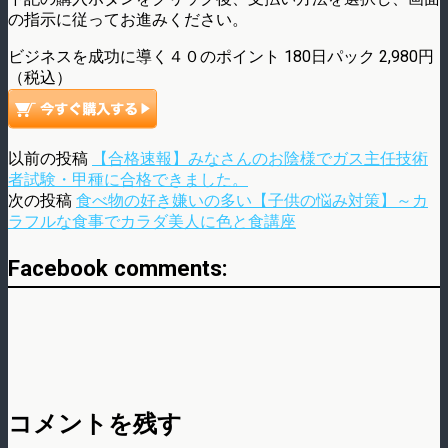
の指示に従ってお進みください。
ビジネスを成功に導く４０のポイント 180日パック 2,980円
（税込）
以前の投稿
【合格速報】みなさんのお陰様でガス主任技術
者試験・甲種に合格できました。
次の投稿
食べ物の好き嫌いの多い【子供の悩み対策】～カ
ラフルな食事でカラダ美人に色と食講座
Facebook comments:
コメントを残す