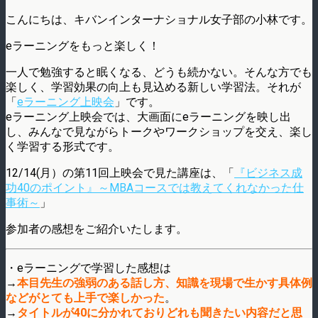
こんにちは、キバンインターナショナル女子部の小林です。
eラーニングをもっと楽しく！
一人で勉強すると眠くなる、どうも続かない。そんな方でも
楽しく、学習効果の向上も見込める新しい学習法。それが
「
eラーニング上映会
」です。
eラーニング上映会では、大画面にeラーニングを映し出
し、みんなで見ながらトークやワークショップを交え、楽し
く学習する形式です。
12/14(月）の第11回上映会で見た講座は、「
『ビジネス成
功40のポイント』～MBAコースでは教えてくれなかった仕
事術～
」
参加者の感想をご紹介いたします。
・eラーニングで学習した感想は
→
本目先生の強弱のある話し方、知識を現場で生かす具体例
などがとても上手で楽しかった
。
→
タイトルが40に分かれておりどれも聞きたい内容だと思