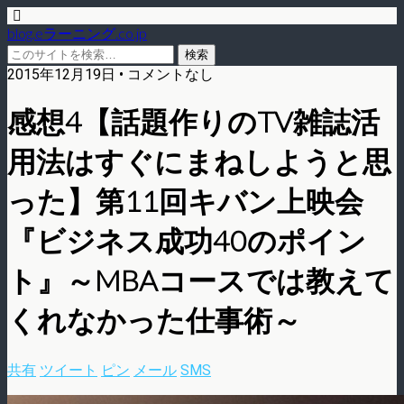
blog.eラーニング.co.jp
2015年12月19日 • コメントなし
感想4【話題作りのTV雑誌活
用法はすぐにまねしようと思
った】第11回キバン上映会
『ビジネス成功40のポイン
ト』～MBAコースでは教えて
くれなかった仕事術～
共有
ツイート
ピン
メール
SMS