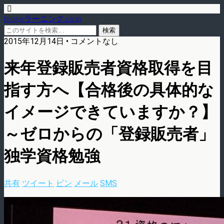
blog.eラーニング.co.jp
2015年12月14日 • コメントなし
来年登録販売者資格取得を目
指す方へ【合格後の具体的な
イメージできていますか？】
～ゼロからの「登録販売者」
独学資格勉強
共有
ツイート
ピン
メール
SMS