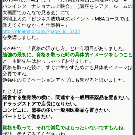
バンインターナショナル上映会」（講座をシアタールームの
大画面でみんなで見る会）にて、
本間正人の『ビジネス成功40のポイント～MBAコースでは
教えてくれなかった仕事術～』
http://elearning.co.jp/?page_id=5133
を受講しました。
その中で、「資格の活かし方」という項目がありました。
勉強の最初に、資格を取った時の具体的イメージをもつこと
と、本間先生はおっしゃっておりました。
資格を取った後に、すぐに生かすためにも具体的イメージは
必要ですね。
勉強中のモチベーションアップにも繋がると思いました。
たとえば、
経営する整骨院の横に、関連する一般用医薬品を置きたい。
ドラッグストアで店長になりたい。
コンビニに、需要の多い一般用医薬品を置きたい。
パートとして働きたい。
資格を取って、それで満足ではもったいないですもんね
。
ぜひ、考えてみてくださいね。