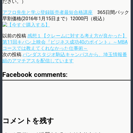
ださい。）
アフロ先生と学ぶ登録販売者最短合格講座
365日間パック
早割価格(2016年1月15日まで）12000円（税込）
以前の投稿
感想１【クレームに対する考え方が良かった】
第11回キバン上映会『ビジネス成功40のポイント』～MBA
コースでは教えてくれなかった仕事術～
次の投稿
パンダスタジオ駒込キャンパスから、埼玉情報番
組のアマチアスを配信しています
Facebook comments:
コメントを残す