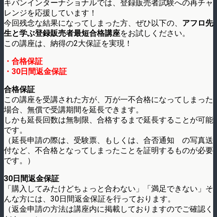
キバンインターナショナルでは、登録販売者試験への再チャ
レンジを応援しています！
今回残念な結果になってしまった方、ぜひ以下の、
アフロ先
生と学ぶ登録販売者最短合格講座
をお試しください。
この講座は、納得の2大保証を実現！
・合格保証
・30日間返金保証
合格保証
この講座を受講された方が、万が一不合格になってしまった
場合、無償で受講期間を延長できます。
しかも延長回数は無制限、合格するまで延長することが可能
です。
（延長申請の際は、受験票、もしくは、合否通知 の写真送
付など、不合格となってしまったことを証明するものが必要
です。）
30日間返金保証
「購入してみたけどちょっと合わない」「満足できない」そ
んな方には、30日間返金保証を行っております。
（返金申請の方法は講座内に掲載しておりますのでご確認く