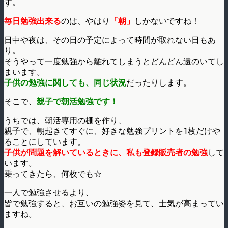
す。
毎日勉強出来る
のは、やはり
「朝」
しかないですね！
日中や夜は、その日の予定によって時間が取れない日もあ
り。
そうやって一度勉強から離れてしまうとどんどん遠のいてし
まいます。
子供の勉強に関しても、同じ状況
だったりします。
そこで、
親子で朝活勉強です！
うちでは、朝活専用の棚を作り、
親子で、朝起きてすぐに、好きな勉強プリントを1枚だけや
ることにしています。
子供が問題を解いているときに、私も登録販売者の勉強
して
います。
乗ってきたら、何枚でも☆
一人で勉強させるより、
皆で勉強すると、お互いの勉強姿を見て、士気が高まってい
ますね。