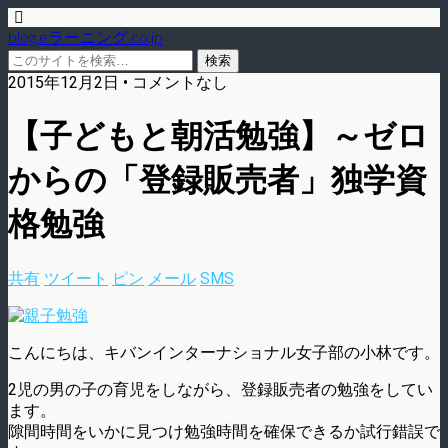
blog.eラーニング.co.jp
2015年12月2日 • コメントなし
【子どもと朝活勉強】～ゼロ
からの「登録販売者」独学資
格勉強
共有
ツイート
ピン
メール
SMS
こんにちは、キバンインターナショナル女子部の小林です。
2児の男の子の育児をしながら、登録販売者の勉強をしてい
ます。
隙間時間をいかに見つけ勉強時間を確保できるか試行錯誤で