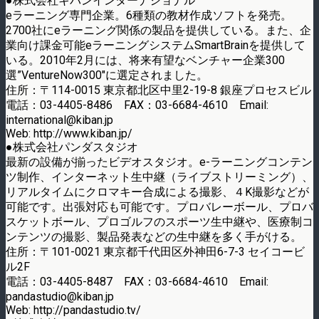
●株式会社キバンインターナショナル
eラーニング専門企業。6種類の教材作成ソフトを発売。
2700社にeラーニング関係の製品を提供している。また、企
業向け課金可能eラーニングシステムSmartBrainを提供して
いる。2010年2月には、将来有望なベンチャー企業300
選”VentureNow300″に選定されました。
住所：〒114-0015 東京都北区中里2-19-8 銀座プロセスビル
電話：03-4405-8486 FAX：03-6684-4610 Email:
international@kiban.jp
Web: http://www.kiban.jp/
●株式会社パンダスタジオ
最新の設備が揃ったビデオスタジオ。e-ラーニングコンテン
ツ制作、インターネット生中継（ライブストリーミング）、
リアルタイムにクロマキー合成による撮影、４K撮影などが
可能です。出張対応も可能です。プロバレーボール、プロバ
スケットボール、プロゴルフのスポーツ生中継や、医療制コ
ンテンツの撮影、製品発表などの生中継を多く手がける。
住所：〒101-0021 東京都千代田区外神田6-7-3 セイコービ
ル2F
電話：03-4405-8487 FAX：03-6684-4610 Email:
pandastudio@kiban.jp
Web: http://pandastudio.tv/