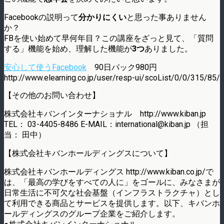
Facebookの説明って
分かりにくい
と思った事ありません
か？
FBを使い始めて早何年目？この講座をざっと見て、「質問
する」機能を始め、理解した機能が
3つ
ありました。
安心して使うFacebook
90日パック980円
http://www.elearning.co.jp/user/resp-ui/scoList/0/0/315/85/
【その他のお問い合わせ】
株式会社キバンインターナショナル http://www.kiban.jp
TEL： 03-4405-8486 E-MAIL：international@kiban.jp （担
当： 田中）
【株式会社キバンホールディングスについて】
株式会社キバンホールディングス http://www.kiban.co.jp/で
は、「最高の学びをすべての人に」をゴールに、みなさまが
日常生活に不可欠な社会基盤（インフラストラクチャ）とし
て利用できる商品とサービスを提供します。以下、キバンホ
ールディングスのグループ企業をご紹介します。