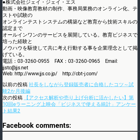
●株式会社ジェイ・ジェイ・エス
動画・映像教育教材の制作、事務局業務のオンライン化、テ
ストや試験の
オンラインテストシステムの構築など教育から技術スキルの
認定まで
オールインワンのサービスを展開している。教育ビジネスで
培った経験と
ノウハウを駆使して共に考え行動する事を企業理念として掲
げている。
電話：03-3260-0955 FAX：03-3260-0965 Email:
jjstc@jjs.net
Web: http://www.jjs.co.jp/ http://cbt-j.com/
以前の投稿
社長をしながら登録販売者に合格したコツ～試
験2か月後編
次の投稿
【アクセス解析や売り上げ分析に活かしたい】第
10回eラーニング上映会「ビジネスで使える統計」アンケー
ト結果2
Facebook comments: