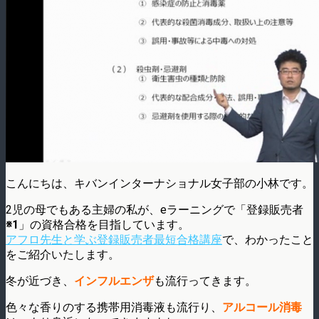
こんにちは、キバンインターナショナル女子部の小林です。
2児の母でもある主婦の私が、eラーニングで「登録販売者
※1
」の資格合格を目指しています。
アフロ先生と学ぶ登録販売者最短合格講座
で、わかったこと
をご紹介いたします。
冬が近づき、
インフルエンザ
も流行ってきます。
色々な香りのする携帯用消毒液も流行り、
アルコール消毒