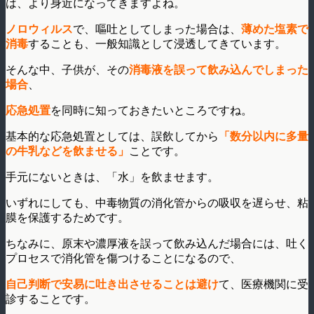
は、より身近になってきますよね。
ノロウィルス
で、嘔吐としてしまった場合は、
薄めた塩素で
消毒
することも、一般知識として浸透してきています。
そんな中、子供が、その
消毒液を誤って飲み込んでしまった
場合
、
応急処置
を同時に知っておきたいところですね。
基本的な応急処置としては、誤飲してから
「数分以内に多量
の牛乳などを飲ませる」
ことです。
手元にないときは、「水」を飲ませます。
いずれにしても、中毒物質の消化管からの吸収を遅らせ、粘
膜を保護するためです。
ちなみに、原末や濃厚液を誤って飲み込んだ場合には、吐く
プロセスで消化管を傷つけることになるので、
自己判断で安易に吐き出させることは避け
て、医療機関に受
診することです。