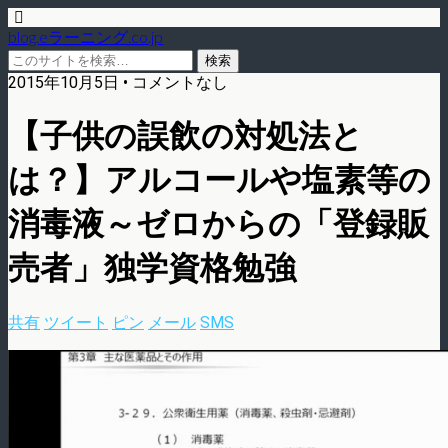
blog.eラーニング.co.jp
2015年10月5日 • コメントなし
【子供の誤飲の対処法と
は？】アルコールや塩素等の
消毒液～ゼロからの「登録販
売者」独学資格勉強
共有
ツイート
ピン
メール
SMS