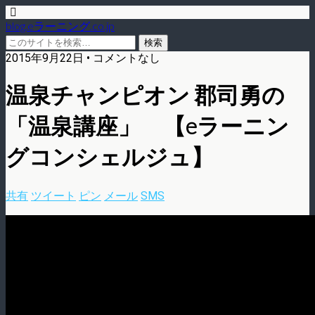
blog.eラーニング.co.jp
2015年9月22日 • コメントなし
温泉チャンピオン 郡司勇の
「温泉講座」 【eラーニン
グコンシェルジュ】
共有
ツイート
ピン
メール
SMS