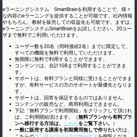
eラーニングシステム SmartBrainを利用することで、様々
な内容のeラーニングを提供することが可能です。社内情報
やもちろん、教材を販売しての収益化も可能です。まずは、
eラーニングシステムSmartBrainをお試しください。20ユー
ザまで無料でご利用いただけます。
ユーザー数を20名（同時接続2名）までに限定して、
すべての機能を無料で利用していただけます。
無期限に無料で利用することができます。
コンテンツは、合計1GBまで利用することができま
す。
サポートは、有料プランと同様に受けることができま
すが、有料サービスの方のサポートが最優先となりま
す。
サポートは、回答を保証するものではありません。
コンテンツの販売など、商用利用はできません。
下記「無料プランで利用開始」をクリックして頂けれ
ば、ご利用開始頂けます。（
無料プランから有料プラ
ンへ移行する方法は、
こちら
をご覧下さい。
）
一般に販売する講座を初期費用無しで作りたい
方は、
こちらの
コンテンツバンクのサービス
を御覧くださ