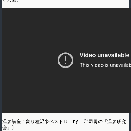
温泉講座：変り種温泉ベスト10 by 〔郡司勇の「温泉研究
会」〕