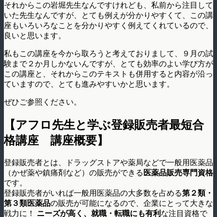
それからこの岩堀先生なんですけれども、私前から注目して
いた先生なんですが、とても例えが分かりやすくて、この講
座もいろいろなことを分かりやすく例えてくれているので、
良いと思います。
私もこの講座を今から取ろうと考えておりまして、９月の試
験まで２か月しかないんですが、とても効率のよい学び方が
この講座と、それからこのテキストも併用すると内容が沿っ
ていますので、とても進みやすいかと思います。
ぜひご参照ください。
【アフロ先生と学ぶ登録販売者最短合
格講座 講座概要】
登録販売者とは、ドラッグストアや薬局などで一般用医薬品
（かぜ薬や鎮痛剤など）の販売ができる
医薬品販売専門資格
です。
登録販売者がいれば一般用医薬品の大多数を占める
第２類
・
第３類医薬品
の販売が可能になるので、企業にとって大きな
戦力に！
ニーズが高く
、
就職
・
転職にも有利
な注目資格で