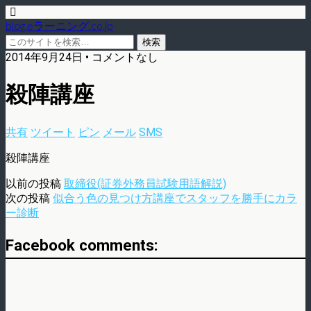
blog.eラーニング.co.jp
2014年9月24日 • コメントなし
殺陣講座
共有
ツイート
ピン
メール
SMS
殺陣講座
以前の投稿
取締役(証券外務員試験用語解説)
次の投稿
似合う色の見つけ方講座でスタッフを勝手にカラ
ー診断
Facebook comments: