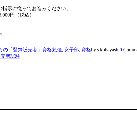
の指示に従ってお進みください。
,000円（税込）
す
らの「登録販売者」資格勉強
,
女子部
,
資格
by.s kobayashi
0
Comme
販売者試験