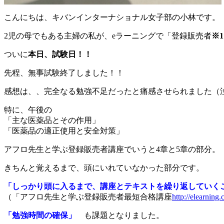
こんにちは、キバンインターナショナル女子部の小林です。
2児の母でもある主婦の私が、eラーニングで「登録販売者
※1
ついに
本日、試験日！！
先程、無事試験終了しました！！
感想は、、完全なる勉強不足だったと痛感させられました（
特に、午後の
「主な医薬品とその作用」
「医薬品の適正使用と安全対策」
アフロ先生と学ぶ登録販売者講座でいうと4章と5章の部分。
きちんと覚えるまで、頭にいれていなかった部分です。
「しっかり頭に入るまで、講座とテキストを繰り返してい
（「アフロ先生と学ぶ登録販売者最短合格講座
http://elearning
「勉強時間の確保」
も課題となりました。