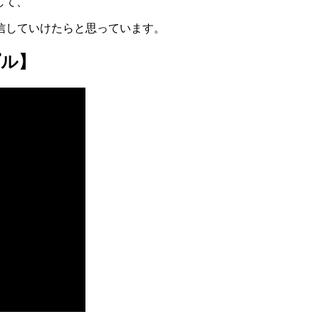
して、
信していけたらと思っています。
プル】