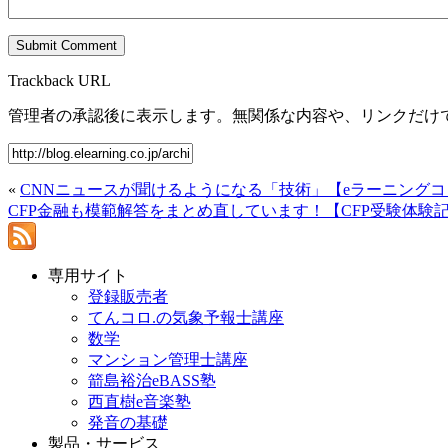
Trackback URL
管理者の承認後に表示します。無関係な内容や、リンクだけ
«
CNNニュースが聞けるようになる「技術」【eラーニング
CFP金融も模範解答をまとめ直しています！【CFP受験体験
専用サイト
登録販売者
てんコロ.の気象予報士講座
数学
マンション管理士講座
箭島裕治eBASS塾
西直樹e音楽塾
発音の基礎
製品・サービス