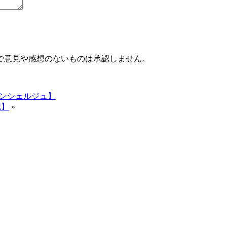
で意見や感想のないものは承認しません。
コンシェルジュ】
記】
»