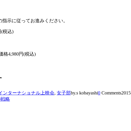
の指示に従ってお進みください。
(税込)
,980円(税込)
す
インターナショナル上映会
,
女子部
by.s kobayashi
0
Comments
2015
の戦略