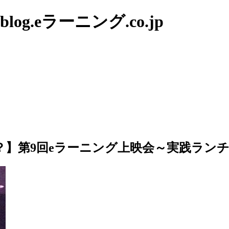
g.eラーニング.co.jp
？】第9回eラーニング上映会～実践ラン