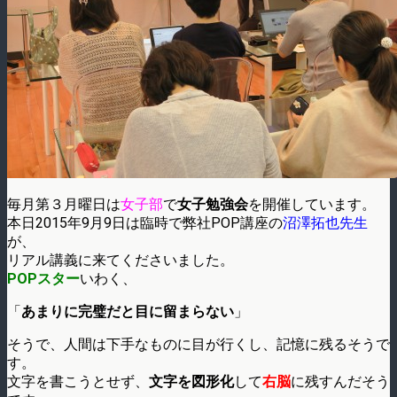
毎月第３月曜日は
女子部
で
女子勉強会
を開催しています。
本日2015年9月9日は臨時で弊社POP講座の
沼澤拓也先生
が、
リアル講義に来てくださいました。
POPスター
いわく、
「
あまりに完璧だと目に留まらない
」
そうで、人間は下手なものに目が行くし、記憶に残るそうで
す。
文字を書こうとせず、
文字を図形化
して
右脳
に残すんだそう