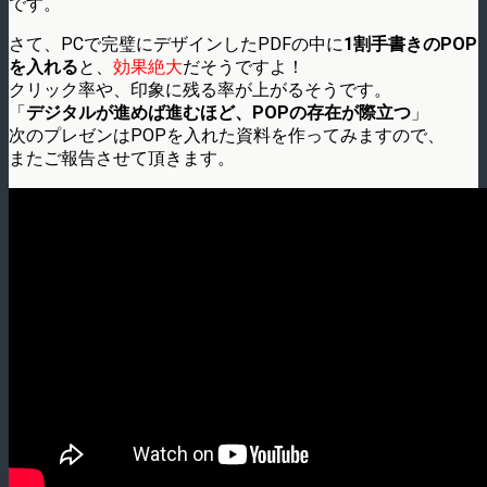
です。
さて、PCで完璧にデザインしたPDFの中に
1割手書きのPOP
を入れる
と、
効果絶大
だそうですよ！
クリック率や、印象に残る率が上がるそうです。
「
デジタルが進めば進むほど、POPの存在が際立つ
」
次のプレゼンはPOPを入れた資料を作ってみますので、
またご報告させて頂きます。