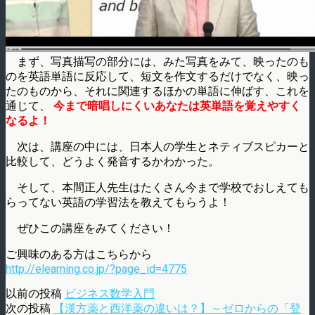
まず、写真描写の部分には、みた写真をみて、映ったのも
のを英語単語に反応して、短文を作文するだけでなく、映っ
たのものから、それに関連するほかの単語に伸ばす、これを
通じて、
今まで暗唱しにくいあなたは英単語を覚えやすく
なるよ！
次は、講座の中には、日本人の学生とネティブスピカーと
比較して、どうよく発音するかわかった。
そして、本間正人先生はたくさん今まで学校でおしえても
らってない英語の学習法を教えてもらうよ！
ぜひこの講座をみてください！
ご興味のある方はこちらから
http://elearning.co.jp/?page_id=4775
以前の投稿
ビジネス数学入門
次の投稿
【漢方薬と西洋薬の違いは？】～ゼロからの「登