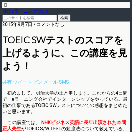
blog.eラーニング.co.jp
2015年9月7日 • コメントなし
TOEIC SWテストのスコアを
上げるように、この講座を見
よう！
共有
ツイート
ピン
メール
SMS
初めまして、明治大学の王と申します。これからの4日間
で、eラーニング会社でインターンシップをやっている。最
初の仕事であるTOEIC SWテストについての感想をまとめた
いと思います。
この講座では、
NHKビジネス英語に長年出演された本間
正人先生
がTOEIC S/W TESTの勉強法について教えている。