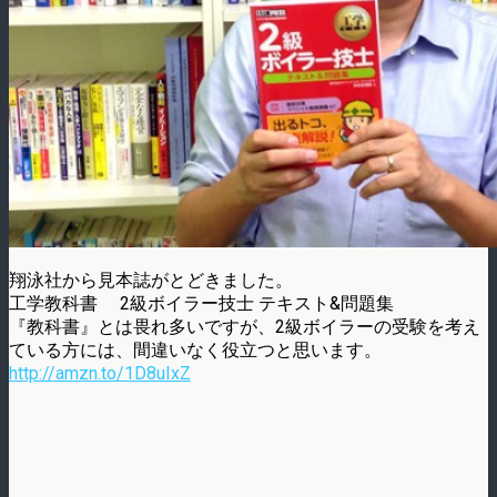
翔泳社から見本誌がとどきました。
工学教科書 2級ボイラー技士 テキスト&問題集
『教科書』とは畏れ多いですが、2級ボイラーの受験を考え
ている方には、間違いなく役立つと思います。
http://amzn.to/1D8uIxZ