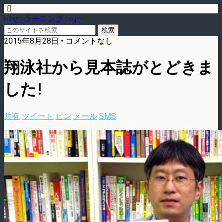
blog.eラーニング.co.jp
2015年8月28日 • コメントなし
翔泳社から見本誌がとどきま
した!
共有
ツイート
ピン
メール
SMS