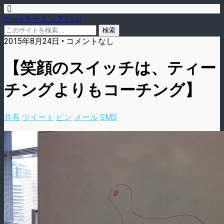
blog.eラーニング.co.jp
2015年8月24日 • コメントなし
【笑顔のスイッチは、ティー
チングよりもコーチング】
共有
ツイート
ピン
メール
SMS