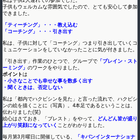
私は子供2人連れての参加でした。
子供もウェルカムな雰囲気でしたので、とても安心して参加
できました。
「ティーチング」・・・教え込む
「コーチング」・・・引き出す
私は、子供に対して「コーチング」つまり引き出していくコ
ミュニケーションをしていなかったことに気が付きました。
「引き出す」作業のひとつで、グループで
「ブレイン・スト
ーミング」
のワークをやりました。
ポイント
は
・小さなことでも幸せな事を数多く出す
・聞くときは、否定しない
私は「都内でハクビシンを見た」と言った流れで、ハクビシ
ンの絵を描くことに（写真）。4本足であるということは、
伝わりました(笑)
絵心はさておき、「ブレスト」をやって、
どんどん皆が盛り
上がり笑顔になっていく
ことがわかりました。
毎月第3月曜日に開催している、
「キバンインターナショナ