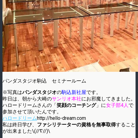
パンダスタジオ駒込 セミナールーム
※写真は
パンダスタジオ
の
駒込新社屋
です。
昨日は、朝から大崎の
サンリオ本社
にお邪魔してきました。
ハロードリームさんの「
笑顔のコーチング
」に
女子部4人
で
参加させて頂いたんです。
ハロードリーム
http://hello-dream.com
私は終日学び、
ファシリテーターの資格を無事取得
すること
が出来ました\(//∇//)\