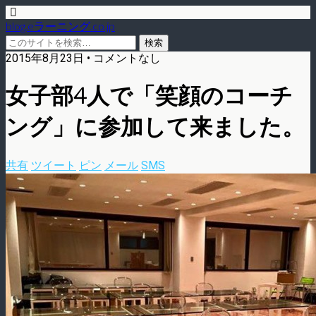
blog.eラーニング.co.jp
2015年8月23日 • コメントなし
女子部4人で「笑顔のコーチ
ング」に参加して来ました。
共有
ツイート
ピン
メール
SMS