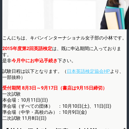
こんにちは、キバンインターナショナル女子部の小林です。
2015年度第2回英語検定
は、既に申込期間に入っておりま
す。
是非
今月中にお申込手続き
下さい。
試験日程は以下となります。（
日本英語検定協会HP
より、
一部抜粋）
受付期間 8月3日～9月17日（書店は9月15日締切）
一次試験
本会場：10月11日(日)
準会場（すべての団体） ：10月10日(土)、11日(日)
準会場（中学・高校のみ）：10月9日(金)
二次試験 11月8日(日)