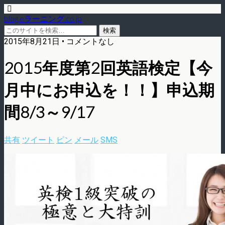
blog.eラーニング.co.jp
2015年8月21日 • コメントなし
2015年度第2回英語検定【今
月中にお申込を！！】申込期
間8/3～9/17
共有
ツイート
ピン
メール
SMS