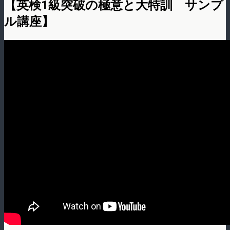
【英検1級突破の極意と大特訓 サンプ
ル講座】