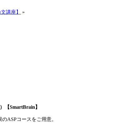
論文講座】
»
SmartBrain】
制限のASPコースをご用意。