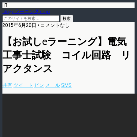
blog.eラーニング.co.jp
2015年6月20日 • コメントなし
【お試しeラーニング】電気
工事士試験 コイル回路 リ
アクタンス
共有
ツイート
ピン
メール
SMS