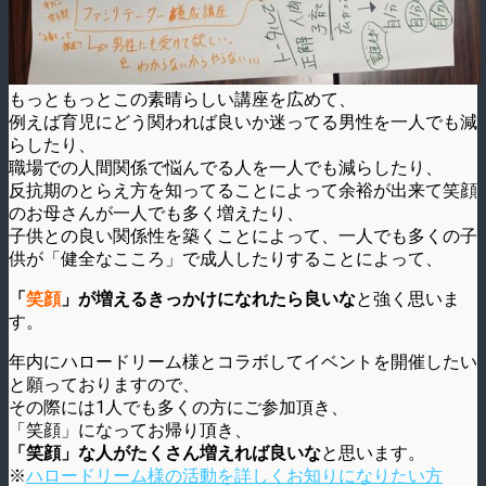
もっともっとこの素晴らしい講座を広めて、
例えば育児にどう関われば良いか迷ってる男性を一人でも減
らしたり、
職場での人間関係で悩んでる人を一人でも減らしたり、
反抗期のとらえ方を知ってることによって余裕が出来て笑顔
のお母さんが一人でも多く増えたり、
子供との良い関係性を築くことによって、一人でも多くの子
供が「健全なこころ」で成人したりすることによって、
「
笑顔
」が増えるきっかけになれたら良いな
と強く思いま
す。
年内にハロードリーム様とコラボしてイベントを開催したい
と願っておりますので、
その際には1人でも多くの方にご参加頂き、
「笑顔」になってお帰り頂き、
「笑顔」な人がたくさん増えれば良いな
と思います。
※
ハロードリーム様の活動を詳しくお知りになりたい方