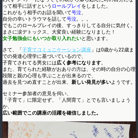
って相手に話すという
ロールプレイ
をしました。
これがもう相手のお話を聞いて
号泣
、
自分の辛いトラウマを話して
号泣
。。。
でもこのロールプレイの後、すっきりしてる自分に気付く。
まさに涙デトックス、大変良い経験になりました！
女子勉強会にもいつか取り入れたい
と思います。
さて、「
子育てコミュニケーション講座
」は0歳から22歳ま
での発達心理学に基づいているので、
子育てされてる男女には
広く参考になります
。
また、育てられた経験がおありの方は、その時の自分の心理
段階と親の心理も学ぶことが出来るので、
過去を見つめ直すことが出来、
新しい発見が多い
ようです。
セミナー参加者の意見を伺い、
「子育て」に限定せず、「人間育て」とでも言いましょう
か、
広い範囲でこの講座の活躍を確信しました。