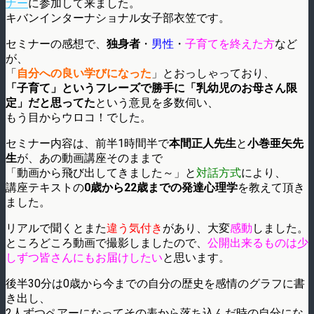
ナー
に参加して来ました。
キバンインターナショナル女子部衣笠です。
セミナーの感想で、
独身者
・
男性
・
子育てを終えた方
など
が、
「
自分への良い学びになった
」とおっしゃっており、
「子育て」というフレーズで勝手に「乳幼児のお母さん限
定」だと思ってた
という意見を多数伺い、
もう目からウロコ！でした。
セミナー内容は、前半1時間半で
本間正人先生
と
小巻亜矢先
生
が、あの動画講座そのままで
「動画から飛び出してきました～」と
対話方式
により、
講座テキストの
0歳から22歳までの発達心理学
を教えて頂き
ました。
リアルで聞くとまた
違う気付き
があり、大変
感動
しました。
ところどころ動画で撮影しましたので、
公開出来るものは少
しずつ皆さんにもお届けしたい
と思います。
後半30分は0歳から今までの自分の歴史を感情のグラフに書
き出し、
2人ずつペアーになってその表から落ち込んだ時の自分にな