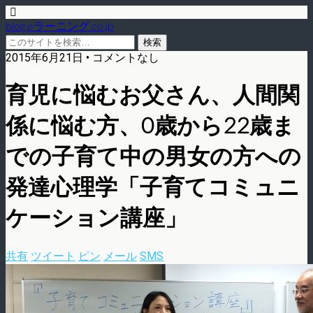
blog.eラーニング.co.jp
2015年6月21日 • コメントなし
育児に悩むお父さん、人間関
係に悩む方、0歳から22歳ま
での子育て中の男女の方への
発達心理学「子育てコミュニ
ケーション講座」
共有
ツイート
ピン
メール
SMS